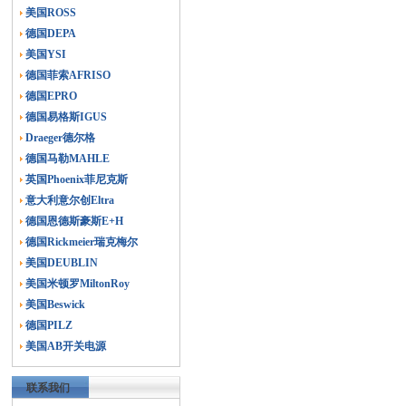
美国ROSS
德国DEPA
美国YSI
德国菲索AFRISO
德国EPRO
德国易格斯IGUS
Draeger德尔格
德国马勒MAHLE
英国Phoenix菲尼克斯
意大利意尔创Eltra
德国恩德斯豪斯E+H
德国Rickmeier瑞克梅尔
美国DEUBLIN
美国米顿罗MiltonRoy
美国Beswick
德国PILZ
美国AB开关电源
联系我们