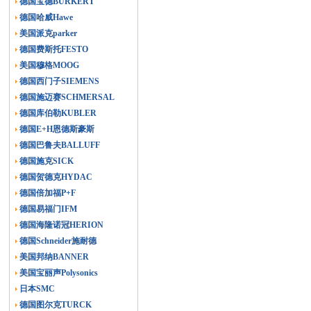
德国宝德BURKERT
德国哈威Hawe
美国派克parker
德国费斯托FESTO
美国穆格MOOG
德国西门子SIEMENS
德国施迈赛SCHMERSAL
德国库伯勒KUBLER
德国E+H恩德斯豪斯
德国巴鲁夫BALLUFF
德国施克SICK
德国贺德克HYDAC
德国倍加福P+F
德国易福门IFM
德国海隆诺冠HERION
德国Schneider施耐德
美国邦纳BANNER
美国宝丽声Polysonics
日本SMC
德国图尔克TURCK