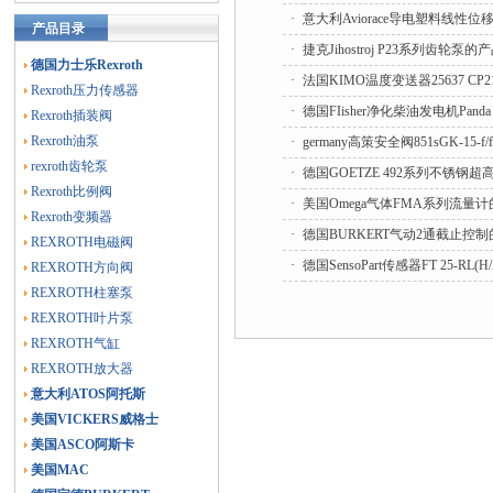
·
意大利Aviorace导电塑料线性位
产品目录
·
捷克Jihostroj P23系列齿轮
德国力士乐Rexroth
·
法国KIMO温度变送器25637 CP
Rexroth压力传感器
·
德国FIisher净化柴油发电机Pand
Rexroth插装阀
Rexroth油泵
·
germany高策安全阀851sGK-15
rexroth齿轮泵
·
德国GOETZE 492系列不锈
Rexroth比例阀
·
美国Omega气体FMA系列流量
Rexroth变频器
·
德国BURKERT气动2通截止控
REXROTH电磁阀
·
德国SensoPart传感器FT 25-
REXROTH方向阀
REXROTH柱塞泵
REXROTH叶片泵
REXROTH气缸
REXROTH放大器
意大利ATOS阿托斯
美国VICKERS威格士
美国ASCO阿斯卡
美国MAC