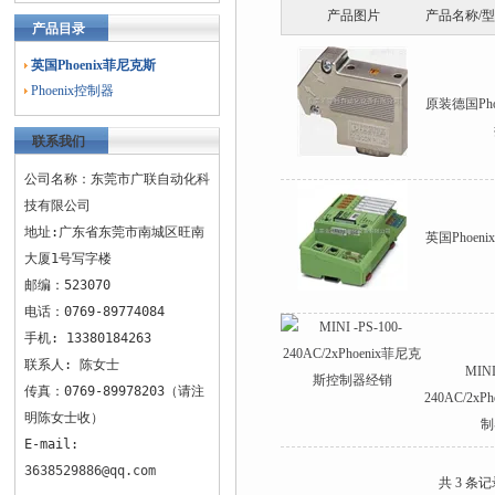
产品图片
产品名称/
产品目录
英国Phoenix菲尼克斯
Phoenix控制器
原装德国Ph
联系我们
公司名称：东莞市广联自动化科
技有限公司
地址:广东省东莞市南城区旺南
英国Phoe
大厦1号写字楼
邮编：523070
电话：0769-89774084
手机: 13380184263
联系人: 陈女士
MINI
传真：0769-89978203（请注
240AC/2x
明陈女士收）
制
E-mail:
3638529886@qq.com
共 3 条