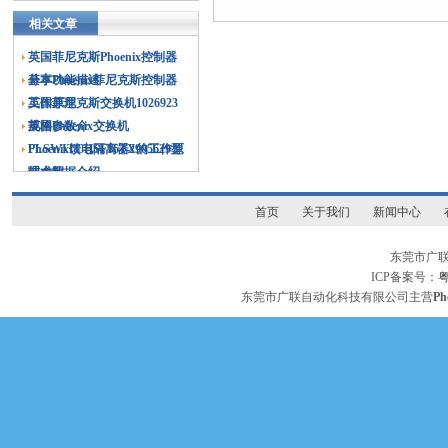
相关文章
英国菲尼克斯Phoenix控制器
基本功能描述
分享Phoenix菲尼克斯控制器
工作原理
英国菲尼克斯交换机1026923
规格参数介
英国Phoenix交换机
FLSWITCHSF16TX的工作原
Phoenix馈电隔离器2905629型
理介绍
技术数据介绍
首页
关于我们
新闻中心
东莞市广
ICP备案号：
粤
东莞市广联自动化科技有限公司主营
P