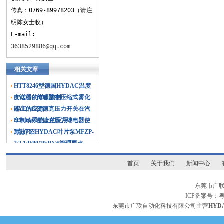
传真：0769-89978203（请注
明陈女士收）
E-mail:
3638529886@qq.com
相关文章
HTT8246型德国HYDAC温度
变送器的详细资料
HYDAC传感器在压缩式雾化
器上的应用
HYDAC贺德克压力开关在汽
车制动系统上的应用
HYDAC贺德克压力继电器使
用技巧
5点介绍HYDAC叶片泵MFZP-
2/2.1/P/80/20/RV6管理要点
首页
关于我们
新闻中心
东莞市广
ICP备案号：
粤
东莞市广联自动化科技有限公司主营
HY