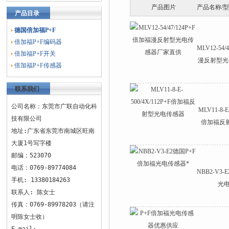
产品图片
产品名称/
产品目录
德国倍加福P+F
倍加福P+F编码器
MLV12-54
倍加福P+F开关
漫反射型光
倍加福P+F传感器
联系我们
公司名称：东莞市广联自动化科
MLV11-8-E
技有限公司
倍加福反
地址:广东省东莞市南城区旺南
大厦1号写字楼
邮编：523070
电话：0769-89774084
NBB2-V3
手机: 13380184263
光电
联系人: 陈女士
传真：0769-89978203（请注
明陈女士收）