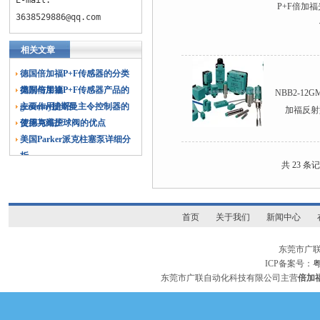
E-mail:
P+F倍加
3638529886@qq.com
相关文章
德国倍加福P+F传感器的分类
类别与用途
德国倍加福P+F传感器产品的
NBB2-12G
主要作用介绍
germany捷斯曼主令控制器的
加福反射
使用与维护
贺德克高压球阀的优点
美国Parker派克柱塞泵详细分
析
共 23 条
首页
关于我们
新闻中心
东莞市广
ICP备案号：
粤
东莞市广联自动化科技有限公司主营
倍加