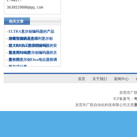
E-mail:
3638529886@qq.com
相关文章
ELTRA意尔创编码器的产品
介绍与优缺点介绍
增量型编码器意大利意尔创
ELTRA的工作原理介绍
意大利Eltra意尔创编码器的安
装使用与维护
意大利Eltra意尔创编码器的主
要作用
意大利意尔创Eltra电位器按调
节方式分类
首页
关于我们
新闻中心
东莞市广
ICP备案号：
粤
东莞市广联自动化科技有限公司主营