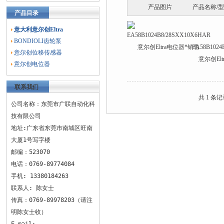
产品图片
产品名称/
产品目录
意大利意尔创Eltra
BONDIOLI齿轮泵
EA58B1024
意尔创位移传感器
意尔创El
意尔创电位器
联系我们
共 1 条
公司名称：东莞市广联自动化科
技有限公司
地址:广东省东莞市南城区旺南
大厦1号写字楼
邮编：523070
电话：0769-89774084
手机: 13380184263
联系人: 陈女士
传真：0769-89978203（请注
明陈女士收）