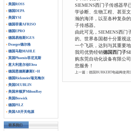
美国ROSS
SIEMENS西门子传感
德国DEPA
学诊断、生物工程、甚至
美国YSI
瀚的海洋，以至各种复杂的
德国菲索AFRISO
子传感器。
德国EPRO
由此可见，SIEMENS
德国易格斯IGUS
的。世界各国都十分重视这
Draeger德尔格
一个飞跃，达到与其重要
德国马勒MAHLE
我司优势经销
德国西门子SI
英国Phoenix菲尼克斯
购东莞自动化设备有限公司
意大利意尔创Eltra
您服务！
德国恩德斯豪斯E+H
上一篇：
德国BURKERT电磁阀使
德国Rickmeier瑞克梅尔
美国DEUBLIN
美国米顿罗MiltonRoy
美国Beswick
德国PILZ
美国AB开关电源
联系我们