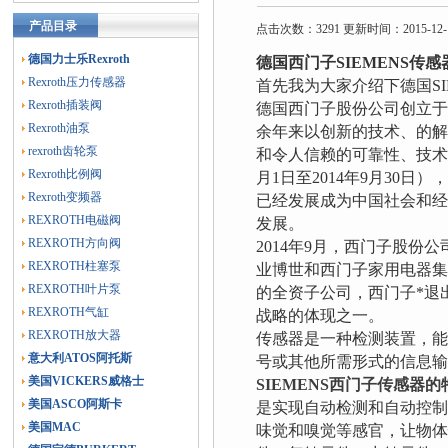
产品目录
点击次数：3291 更新时间：2015-12-
德国力士乐Rexroth
德国西门子SIEMENS传
Rexroth压力传感器
首先我为大家介绍下德国SI
Rexroth插装阀
德国西门子股份公司创立于1
Rexroth油泵
余年来以创新的技术、的
rexroth齿轮泵
和令人信赖的可靠性、技术成
Rexroth比例阀
月1日至2014年9月30日
Rexroth变频器
已经发展成为中国社会和
REXROTH电磁阀
发展。
REXROTH方向阀
2014年9月，西门子股
REXROTH柱塞泵
业博世和西门子家用电器集
REXROTH叶片泵
的全资子公司，西门子*退
REXROTH气缸
战略的体现之一。
REXROTH放大器
传感器是一种检测装置，
意大利ATOS阿托斯
号或其他所需形式的信息
美国VICKERS威格士
SIEMENS西门子传感器的
美国ASCO阿斯卡
是实现自动检测和自动控制
美国MAC
味觉和嗅觉等感官，让物