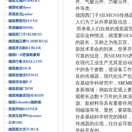
德国宝德BURKERT
件、气敏元件、力敏元件
德国哈威Hawe
件等类。
美国派克parker
德国西门子SIEMENS传
德国费斯托FESTO
人们为了从外界获取信息
美国穆格MOOG
而单靠人们自身的感觉器
德国西门子SIEMENS
适应这种情况，就需要SIE
德国施迈赛SCHMERSAL
的延长，又称之为电五官
德国库伯勒KUBLER
新技术革命的到来，世界
德国E+H恩德斯豪斯
可靠的信息，而SIEME
德国巴鲁夫BALLUFF
在现代工业生产尤其是自动
德国施克SICK
中的各个参数，使设备工
德国贺德克HYDAC
良的传感器，现代化生产
德国倍加福P+F
在基础学科研究中，
SIE
德国易福门IFM
多新领域：例如在宏观上要
德国海隆诺冠HERION
观察长达数十万年的天体演
德国Schneider施耐德
源、新材料等具有重要作用
美国邦纳BANNER
弱磁场等等。显然，要获
美国宝丽声Polysonics
许多基础科学研究的障碍
日本SMC
传感器的出现，往往会导致
德国图尔克TURCK
学科开发的。