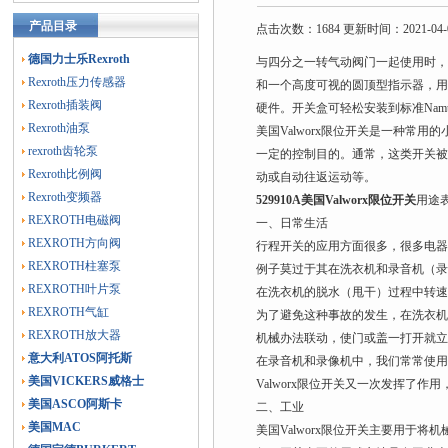
产品目录
点击次数：1684 更新时间：2021-04-
德国力士乐Rexroth
与四分之一转气动阀门一起使用时，
Rexroth压力传感器
和一个高度可视的圆顶型指示器，用于
Rexroth插装阀
硬件。开关盒可轻松安装到标准Namu
Rexroth油泵
美国Valworx限位开关是一种
rexroth齿轮泵
一定的控制目的。通常，这类开关
Rexroth比例阀
动或自动往返运动等。
Rexroth变频器
529910A美国Valworx限位开关
用途
REXROTH电磁阀
一、日常生活
REXROTH方向阀
行程开关的应用方面很多，很多电
REXROTH柱塞泵
例子莫过于其在洗衣机和录音机（
REXROTH叶片泵
在洗衣机的脱水（甩干）过程中转
REXROTH气缸
为了避免这种事故的发生，在洗衣
REXROTH放大器
机械办法联动，使门或盖一打开就立
意大利ATOS阿托斯
在录音机和录像机中，我们常常使
美国VICKERS威格士
Valworx限位开关又一次发挥了
美国ASCO阿斯卡
二、工业
美国MAC
美国Valworx限位开关主要用