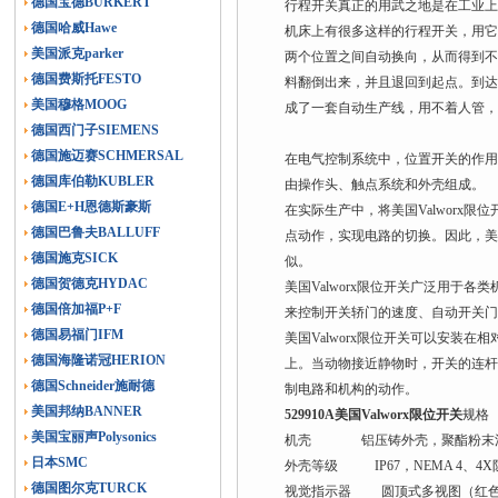
德国宝德BURKERT
行程开关真正的用武之地是在工业
德国哈威Hawe
机床上有很多这样的行程开关，用
美国派克parker
两个位置之间自动换向，从而得到
德国费斯托FESTO
料翻倒出来，并且退回到起点。到
美国穆格MOOG
成了一套自动生产线，用不着人管
德国西门子SIEMENS
德国施迈赛SCHMERSAL
在电气控制系统中，位置开关的作
德国库伯勒KUBLER
由操作头、触点系统和外壳组成。
德国E+H恩德斯豪斯
在实际生产中，将美国Valwor
德国巴鲁夫BALLUFF
点动作，实现电路的切换。因此，美
德国施克SICK
似。
德国贺德克HYDAC
美国Valworx限位开关广泛用
德国倍加福P+F
来控制开关轿门的速度、自动开关
德国易福门IFM
美国Valworx限位开关可以安
德国海隆诺冠HERION
上。当动物接近静物时，开关的连
德国Schneider施耐德
制电路和机构的动作。
美国邦纳BANNER
529910A美国Valworx限位开关
规格
美国宝丽声Polysonics
机壳 铝压铸外壳，聚酯粉末
日本SMC
外壳等级 IP67，NEMA 4、4
德国图尔克TURCK
视觉指示器 圆顶式多视图（红色