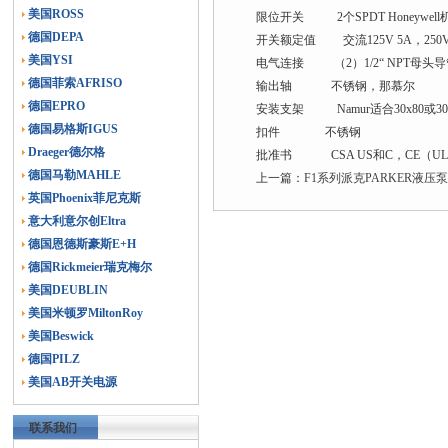
美国ROSS
限位开关 2个SPDT Honeywel
德国DEPA
开关额定值 交流125V 5A，250V 3
美国YSI
电气连接 （2）1/2“ NPT母头
德国菲索AFRISO
输出轴 不锈钢，那慕尔
德国EPRO
安装支架 Namur适合30x80或30x
德国易格斯IGUS
扣件 不锈钢
Draeger德尔格
批准书 CSA US和C，CE（U
德国马勒MAHLE
上一篇：
F1系列派克PARKER液
英国Phoenix菲尼克斯
意大利意尔创Eltra
德国恩德斯豪斯E+H
德国Rickmeier瑞克梅尔
美国DEUBLIN
美国米顿罗MiltonRoy
美国Beswick
德国PILZ
美国AB开关电源
联系我们