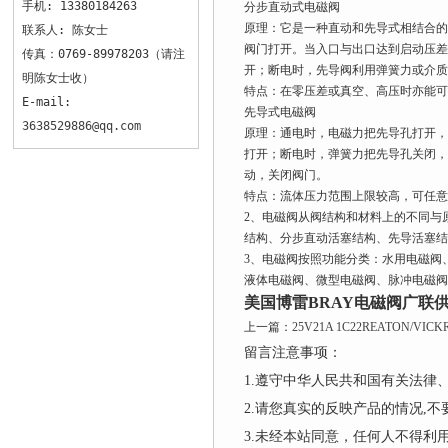
手机: 13380184263
分步直动式电磁阀
原理：它是一种直动和先导式相结合的
联系人: 陈女士
阀门打开。当入口与出口达到启动压差
传真：0769-89978203（请注
开；断电时，先导阀利用弹簧力或介质
明陈女士收）
特点：在零压差或真空、高压时亦能可
E-mail:
先导式电磁阀
3638529886@qq.com
原理：通电时，电磁力把先导孔打开，
打开；断电时，弹簧力把先导孔关闭，
动，关闭阀门。
特点：流体压力范围上限较高，可任意
2、电磁阀从阀结构和材料上的不同与
结构、分步直动活塞结构、先导活塞结
3、电磁阀按照功能分类：水用电磁阀
液体电磁阀、微型电磁阀、脉冲电磁阀
美国博雷BRAY电磁阀广联
上一篇：
25V21A 1C22REATON/V
留言注意事项：
1.遵守中华人民共和国有关法
2.请您真实的反映产品的情况,
3.未经本站同意，任何人不得