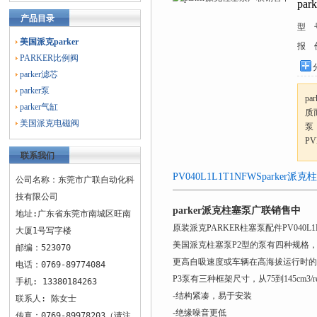
pa
产品目录
型 
美国派克parker
报 
PARKER比例阀
parker滤芯
parker泵
p
parker气缸
质
美国派克电磁阀
泵
PV
联系我们
PV040L1L1T1NFWSpark
公司名称：东莞市广联自动化科
技有限公司
parker派克柱塞泵广联销售中
地址:广东省东莞市南城区旺南
原装派克PARKER柱塞泵配件PV040L1L
大厦1号写字楼
美国派克柱塞泵P2型的泵有四种规格，从
邮编：523070
更高自吸速度或车辆在高海拔运行时的
电话：0769-89774084
P3泵有三种框架尺寸，从75到145c
手机: 13380184263
-结构紧凑，易于安装
联系人: 陈女士
-绝缘噪音更低
传真：0769-89978203（请注