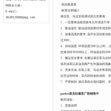
-高自吸速度
明陈女士收）
-标准仪表端口
E-mail:
液压泵、马达安装调试前注意事项：
3638529886@qq.com
1、一定要将油箱管路等元件清洗干净
2、吸油滤芯: 吸油滤清器要经常清洗和
3、油液温度的要求: 温升在启动发动
过300C。
4、启动温度: 环境温度200C以上时
怠速动转30分钟以上，待油温达到20
5、搬运安全要求: 在搬运液压泵马
或补油泵以及溢流阀产生外漏油的现象
6、壳体注油: 在装上泵、马达并将
证空运转时候，泵内回转体的润滑，否
7、严禁拆卸 :液压系统出现问题时
parker派克柱塞泵广联销售中
购买须知：
1、货源说明