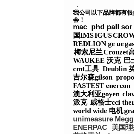
，
我公司以下品牌都有很
会！
mac phd
pall
so
国
IMS
IGUS
CRO
REDLION
ge
ue
gas
梅索尼兰
Crouzet
WAUKEE
沃克
巴
cmt
工具
Deublin
吉尔森
gilson
propo
FASTEST
enercon
澳大利亚
goyen
cla
派克
威格士
cci the
world wide
电机
gra
unimeasure
Megg
ENERPAC
美国理