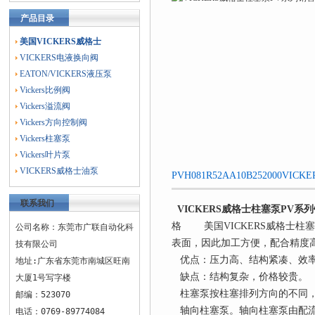
产品目录
美国VICKERS威格士
VICKERS电液换向阀
EATON/VICKERS液压泵
Vickers比例阀
Vickers溢流阀
Vickers方向控制阀
Vickers柱塞泵
Vickers叶片泵
VICKERS威格士油泵
PVH081R52AA10B252000
联系我们
VICKERS威格士柱塞泵PV系
格 美国VICKERS威格士
公司名称：东莞市广联自动化科
表面，因此加工方便，配合精度
技有限公司
优点：压力高、结构紧凑、效率
地址:广东省东莞市南城区旺南
缺点：结构复杂，价格较贵。
大厦1号写字楼
柱塞泵按柱塞排列方向的不同，
邮编：523070
轴向柱塞泵。轴向柱塞泵由配流
电话：0769-89774084