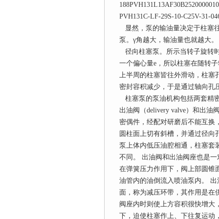
188PVH131L13AF30B252000001
PVH131C-LF-29S-10-C25V-31-0
显然，泵的输油量决定于柱塞往
泵。γ角越大，输油量也就越大。
径向柱塞泵。所示当转子旋转时
一个偏心量е，所以柱塞在随转
上半周的柱塞皆往外滑动，柱塞
密封容积减少，于是通过轴向孔
柱塞泵的泵油机构包括两套精密偶件：柱塞（p
出油阀（delivery valve）和出油阀座
密偶件，经配对研磨后不能互换，要
圆柱面上切有斜槽，并通过径向
泵上体内低压油腔相通，柱塞套
不同。 出油阀和出油阀座也是一
在弹簧压力作用下，阀上部圆锥
油管内的油倒流入喷油泵内。 
面，称为减压环带，其作用是在
阀座内时则使上方容积很快增大
下，迫使柱塞作上、下往复运动