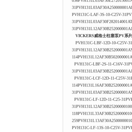
036PVH131L03AF30E272015001
31PVH131L03AF30A250000001A
PVH131C-LAF-3S-10-C25V-31P
31PVH131L03AF30F282014001A
31PVH131L12AF30B252000001A
VICKERS威格士柱塞泵PV系
PVH131C-LBF-12D-10-C25V-31
31PVH131L12AF30B252000001AY
114PVH131L12AF30B502000001
PVH131C-LBF-2S-11-C16V-31P
31PVH131L03AF30B252000001A
PVH131C-LCF-12D-11-C25V-31
114PVH131L16AF30B252000001
31PVH131L03AF30B252000001A
PVH131C-LF-12D-11-C25-31PVH
31PVH131L12AF30B2520000010
118PVH131L33AF30B2520000010
259PVH131L13AF30A250000001
PVH131C-LF-13S-10-C25V-31PV