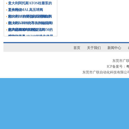
意大利阿托斯ATOS柱塞泵的
工作特点
意大利OMAL高压球阀
KRATOS的要点与应用概述
意大利ATOS伺服比例换向阀
DLHZO-TEB-SN-NP-040-L71
意大利ATOS先导比例溢流阀
的产品概述与功能
AGMZO-REB-P-NP-32/350的
意大利ATOS比例溢流阀
维护与保养
AGMZO-A-10/210的操作使用
与维护要点
首页
关于我们
新闻中心
东莞市广
ICP备案号：
粤
东莞市广联自动化科技有限公