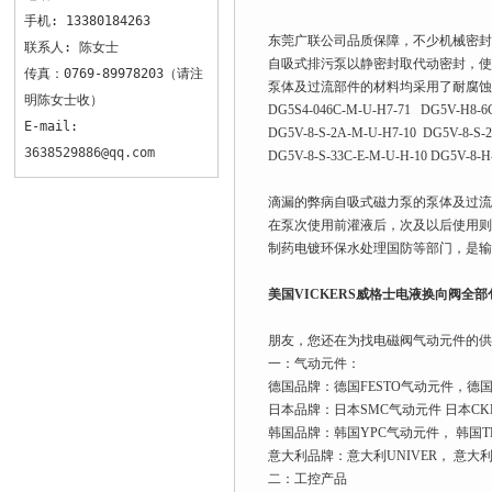
手机: 13380184263
东莞广联公司品质保障，不少机械密封
联系人: 陈女士
自吸式排污泵以静密封取代动密封，使
传真：0769-89978203（请注
泵体及过流部件的材料均采用了耐腐蚀
明陈女士收）
DG5S4-046C-M-U-H7-71 DG5V-H8-6C
E-mail:
DG5V-8-S-2A-M-U-H7-10 DG5V-8-S-
3638529886@qq.com
DG5V-8-S-33C-E-M-U-H-10 DG5V-8-H
滴漏的弊病自吸式磁力泵的泵体及过流
在泵次使用前灌液后，次及以后使用则
制药电镀环保水处理国防等部门，是输
美国VICKERS威格士电液换向阀全部
朋友，您还在为找电磁阀气动元件的供
一：气动元件：
德国品牌：德国FESTO气动元件，德国
日本品牌：日本SMC气动元件 日本CK
韩国品牌：韩国YPC气动元件， 韩国TK
意大利品牌：意大利UNIVER， 意大
二：工控产品