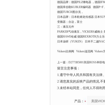
德国品牌：德国PILZ继电器 ，德国IFM
德国库伯勒KUBLER编码器 德国P+F
德国TURCH图尔克，
日本品牌：日本欧姆龙传感器 日本SUN
变频器：台达，富士
三：液压元件
PARKER气动液压，VICKERS威格
德国HAWE哈威 德国REXROTH力士乐
日本油研（YUKEN） 日本不二越NACH
Vickers比例阀 Vickers溢流阀 Vick
上一篇：
D2773B5001美国ROSS
留言注意事项：
1.遵守中华人民共和国有关法
2.请您真实的反映产品的情况,
3.未经本站同意，任何人不得
产品：