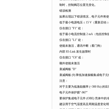
制时，控制阀芯位置无变化。
错误检测
如果出现以下错误情况，电子元件将使
低于最小电源电压 ≤ 15 V（重新启动 ≥ 1
仅在接口 "F1" 处：
低于最小电流控制值 2 mA（包括控
仅在接口 "L1" 处：
使能未激活，通讯中断（看门狗）
内部 IO-Link 发生故障时
仅在接口 "C6" 处：
额外使能未激活
衰减阀板 "D"
衰减阀板 (9) 降低加速振幅集成电子元
注意：
对于主要为低激励频率 (<300 Hz)
电子元件保护膜“-967"
要保护集成电子元件 (OBE) 壳体中的
建议用于空气湿度高且周期温度变化明