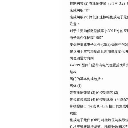
控制阀芯 (2) 在压缩弹簧（3.1 和
衰减阀板 "D"
衰减阀板 (9) 降低加速振幅集成电子元
注意：
对于主要为低激励频率 (<300 Hz)
电子元件保护膜“-967"
要保护集成电子元件 (OBE) 壳体中的
建议用于空气湿度高且周期温度变化
两位四通方向阀
4WRPE 型阀门是带有电气位置反馈和集
结构
阀门的基本构成包括：
阀体 (1)
带有压缩弹簧 (3) 的控制阀芯 (2)
带位置传感器 (4) 的控制线圈（可选配
带模拟接口 (6) 或 IO-Link 接口的集成
功能
集成电子元件 (OBE) 将控制值与实
住相应弹簧进行调节。行程/控制阀芯剖面