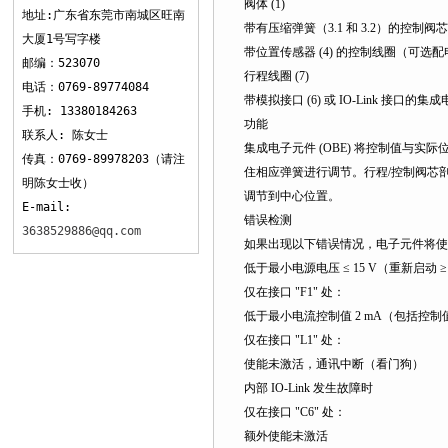
阀体 (1)
地址:广东省东莞市南城区旺南
带有压缩弹簧（3.1 和 3.2）的控制阀芯 (
大厦1号写字楼
带位置传感器 (4) 的控制线圈（可选配
邮编：523070
行程线圈 (7)
电话：0769-89774084
带模拟接口 (6) 或 IO-Link 接口的集成
手机: 13380184263
功能
联系人: 陈女士
集成电子元件 (OBE) 将控制值与实
传真：0769-89978203（请注
住相应弹簧进行调节。行程/控制阀芯剖
明陈女士收）
调节到中心位置。
E-mail:
错误检测
3638529886@qq.com
如果出现以下错误情况，电子元件将使
低于最小电源电压 ≤ 15 V（重新启动 ≥ 1
仅在接口 "F1" 处：
低于最小电流控制值 2 mA（包括控
仅在接口 "L1" 处：
使能未激活，通讯中断（看门狗）
内部 IO-Link 发生故障时
仅在接口 "C6" 处：
额外使能未激活