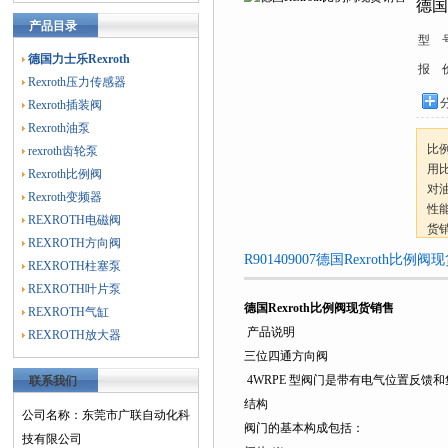
德国
产品目录
型 
德国力士乐Rexroth
报 
Rexroth压力传感器
Rexroth插装阀
Rexroth油泵
比
rexroth齿轮泵
用
Rexroth比例阀
对
Rexroth变频器
性
REXROTH电磁阀
货
REXROTH方向阀
R901409007德国Rexroth
REXROTH柱塞泵
REXROTH叶片泵
德国Rexroth比例阀现货销售
REXROTH气缸
产品说明
REXROTH放大器
三位四通方向阀
4WRPE 型阀门是带有电气位置反馈和
联系我们
结构
公司名称：东莞市广联自动化科
阀门的基本构成包括：
技有限公司