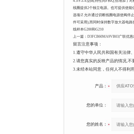
4.5/S Z-E型阔,特性同F和Q,但增
线圈提供2个独立电源。也可提供使能
选项/Z 允许通过切断线圈电源使阀停止工作
件可采用),而同时保持数字放大器电路接
线样本G200和G210
上一篇：
D3FCB60MA9VB03广联优
留言注意事项：
1.遵守中华人民共和国有关法
2.请您真实的反映产品的情况,
3.未经本站同意，任何人不得
产品：
您的单位：
您的姓名：