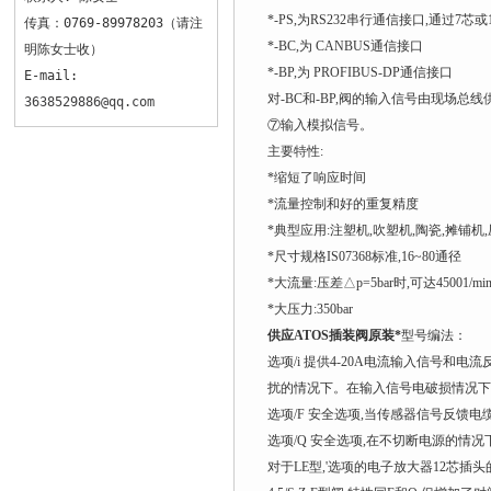
*-PS,为RS232串行通信接口,通过
传真：0769-89978203（请注
*-BC,为 CANBUS通信接口
明陈女士收）
*-BP,为 PROFIBUS-DP通信接口
E-mail:
对-BC和-BP,阀的输入信号由现场总线
3638529886@qq.com
⑦输入模拟信号。
主要特性:
*缩短了响应时间
*流量控制和好的重复精度
*典型应用:注塑机,吹塑机,陶瓷,摊铺机
*尺寸规格IS07368标准,16~80通径
*大流量:压差△p=5bar时,可达45001
*大压力:350bar
供应ATOS插装阀原装*
型号编法：
选项/i 提供4-20A电流输入信号
扰的情况下。在输入信号电破损情况下
选项/F 安全选项,当传感器信号反馈
选项/Q 安全选项,在不切断电源的情
对于LE型,'选项的电子放大器12芯插头