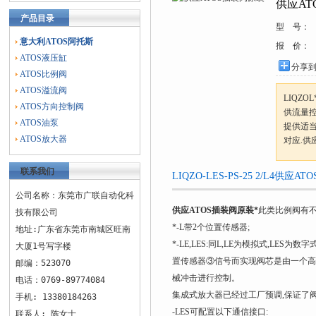
供应AT
产品目录
型 号：
意大利ATOS阿托斯
报 价：
ATOS液压缸
分享
ATOS比例阀
ATOS溢流阀
LIQZ
ATOS方向控制阀
供流量
ATOS油泵
提供适当
ATOS放大器
对应.供
联系我们
LIQZO-LES-PS-25 2/L4供
公司名称：东莞市广联自动化科
供应ATOS插装阀原装*
此类比例阀有不
技有限公司
*-L带2个位置传感器;
地址:广东省东莞市南城区旺南
*-LE,LES:同L,LE为模拟式,L
大厦1号写字楼
置传感器③信号而实现阀芯是由一个高性
邮编：523070
械冲击进行控制。
电话：0769-89774084
集成式放大器已经过工厂预调,保证了阀
手机: 13380184263
-LES可配置以下通信接口:
联系人: 陈女士