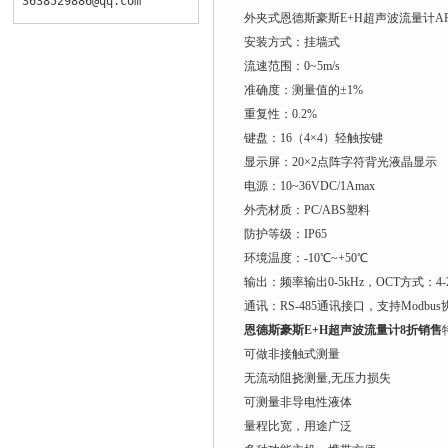
3638529886@qq.com
外夹式恩德斯豪斯E+H超声波流量计AF
安装方式：挂墙式
流速范围：0~5m/s
准确度：测量值的±1%
重复性：0.2%
键盘：16（4×4）轻触按键
显示屏：20×2点阵字符背光液晶显示
电源：10~36VDC/1Amax
外壳材质：PC/ABS塑料
防护等级：IP65
环境温度：-10℃~+50℃
输出：频率输出0-5kHz，OCT方式：4-
通讯：RS-485通讯接口，支持Modbus
恩德斯豪斯E+H超声波流量计8折销售
可做非接触式测量
无流动阻挠测量,无压力损失
可测量非导电性液体
量程比宽，用途广泛