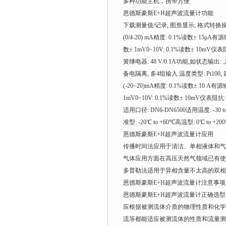
多种功能主机，携带方便
恩德斯豪斯E+H超声波流量计功能
下载测量值/记录, 图形显示, 格式转换
(0/4-20) mA精度: 0.1%读数± 15μA有源输出
数± 1mV0~10V: 0.1%读数± 10mV仪表
簧继电器: 48 V/0.1A功能,如状态输出: 
备电隔离, 多4组输入.温度类型: Pt100, 四线
(-20~20)mA精度: 0.1%读数± 10 A有源输入:
1mV0~10V: 0.1%读数± 10mV仪表阻抗
适用口径: DN6-DN6500适用温度: -30 t
准型: -20℃ to +60℃高温型: 0℃ to
恩德斯豪斯E+H超声波流量计应用
传播时间法应用于清洁、单相液体和气
气体应用方面在高压天然气领域已有使
多普勒法适用于异相含量不太高的双相
恩德斯豪斯E+H超声波流量计注意事项
恩德斯豪斯E+H超声波流量计正确选
应根据被测流体介质的物理性质和化学
流等都能适应被测流体的性质和流量测