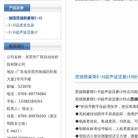
产品目录
德国恩德斯豪斯E+H
E+H温度变送器
E+H超声波流量计
联系我们
公司名称：东莞市广联自动化科
技有限公司
地址:广东省东莞市南城区旺南
恩德斯豪斯E+H超声波流量计8
大厦1号写字楼
邮编：523070
恩德斯豪斯E+H超声波流量计特点功能
电话：0769-89774084
恩德斯豪斯E+H超声波流量计特点
恩德
手机: 13380184263
◆*的信号数字化处理技术，使仪表测
联系人: 陈女士
◆无机械传动部件不容易损坏，免维护
传真：0769-89978203（请注
◆电路更优化、集成度高、功耗低、可
明陈女士收）
◆智能化标准信号输出，人机界面友好
E-mail:
◆管段式小管径测量经济又方便，测量