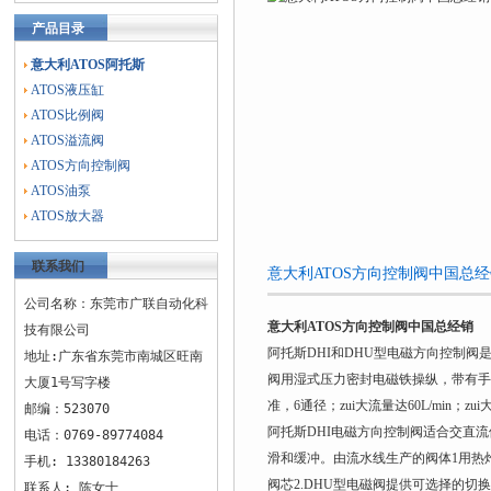
产品目录
意大利ATOS阿托斯
ATOS液压缸
ATOS比例阀
ATOS溢流阀
ATOS方向控制阀
ATOS油泵
ATOS放大器
联系我们
意大利ATOS方向控制阀中国总
公司名称：东莞市广联自动化科
意大利ATOS方向控制阀中国总经销
技有限公司
阿托斯DHI和DHU型电磁方向控制
地址:广东省东莞市南城区旺南
阀用湿式压力密封电磁铁操纵，带有手动
大厦1号写字楼
准，6通径；zui大流量达60L/min；zui
邮编：523070
阿托斯DHI电磁方向控制阀适合交直
电话：0769-89774084
滑和缓冲。由流水线生产的阀体1用热
手机: 13380184263
阀芯2.DHU型电磁阀提供可选择的
联系人: 陈女士