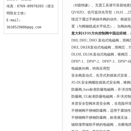
（H级绝缘）。无需工具便可容易地更换
传真：0769-89978203（请注
QVHZO。也可提供先导型（10,6
明陈女士收）
情况下通过手柄操作阀的动作。根据安
E-mail:
置（与阀轴线成水平状态）。当阀由电
3638529886@qq.com
意大利ATOS方向控制阀中国总经销
，
DHI, DHU, DHO 直动式电磁阀，滑阀芯
DKE, DKER直动式电磁阀，滑阀芯，IS
DLOH, DLOK直动式电磁阀，锥阀芯，零
DPH*-1、DPH*-2、DPH*-3、DPH
电磁换向阀，特殊应用型
安全阀直动式，先导式和插装式安装，
JO-DL安全阀螺纹插装式安全阀，锥
防爆阀,Atex标准防爆电磁阀 – 开/关控制和
防爆阀, UL标准防爆电磁阀 – 开/关控
本质安全型阀本质安全阀 ，在危险环境中限
不锈钢阀不锈钢防爆阀，适用于腐蚀性环境
不锈钢阀不锈钢防爆阀，标准液压油，带抗氧
辅助项带辅助手柄的电磁阀 ，在断电