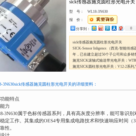
sick传感器施克圆柱形光电开关
型 号：
WL18-3N630
报 价：
0
分享到：
sick传感器施克圆柱形光电开关
SICK-Sensor Inligence.（西克-智
年，已在建立超过50个子公司和众多销售机
施克SICK滚轴式输送带光电开关：WTR
施克SICK圆柱形光电开关：V12-2系列,V1
列,MH15系列
WL160T-E212
18-3N630sick传感器施克圆柱形光电开关的详细资料：
功能特点
能力
18-3N630属于色标传感器系列，具有高灰度分辨率，能可靠
稳定工作。其集成的OES4专用集成电路技术和快速响应时间（35
靠性。
设计