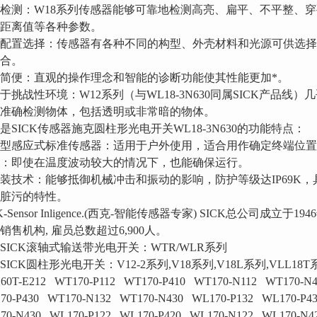
检测：W18系列传感器能够可靠地检测高亮、扁平、不平整、
距离值等各种参数。
配置选择：传感器有各种不同的构型、外壳材料和光源可供选
合。
简便：直观的操作理念和智能的诊断功能使其性能更加*。
于挑战性环境：W12系列（与WL18-3N630同属SICK产品
准确检测物体，包括透明或非常暗的物体。
是SICK传感器施克圆柱形光电开关WL18-3N630的功能特点：
型感应式标准传感器：适用于户外使用，适合用作确定终端位置
：即使在温度波动较大的情况下，也能确保运行。
装技术：能够抵御机械冲击和振动的影响，防护等级达IP69K
脏污的特性。
CK-Sensor Inligence.(西克-智能传感器专家) SICK总公司成
销售机构, 雇员总数超过6,900人。
SICK滚轴式输送带光电开关：WTR/WLR系列
SICK圆柱形光电开关：V12-2系列,V18系列,V18L系列,VLL18T
60T-E212 WT170-P112 WT170-P410 WT170-N112 WT170-N4
70-P430 WT170-N132 WT170-N430 WL170-P132 WL170-P4
70-N430 WL170-P122 WL170-P420 WL170-N122 WL170-N4