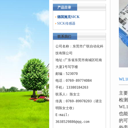
产品目录
德国施克SICK
SICK传感器
联系我们
公司名称：东莞市广联自动化科
技有限公司
地址:广东省东莞市南城区旺南
大厦1号写字楼
邮编：523070
WL
电话：0769-89774084
手机: 13380184263
主要
联系人: 陈女士
检测
传真：0769-89978203（请注
WL
明陈女士收）
也能
E-mail:
的可
3638529886@qq.com
外壳