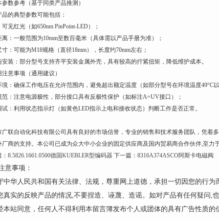
 基本参数参考（基于同类产品推测）
产品的典型参数可能包括：
可见红光（如650nm PinPoint-LED）；
距离：一般范围为10mm至数百毫米（具体需以产品手册为准）；
寸：可能为M18规格（直径18mm），长度约70mm左右；
与安装：部分型号支持齐平安装金属外壳，具有较高的拧紧扭矩，降低维护成本。
使用注意事项（通用建议）
环境：确保工作电压在允许范围内，避免超出额定温度（如部分型号在环境温度49°C
规范：注意电源极性，部分接口具有反极性保护（如标注A=UV接口）；
调试：利用状态指示灯（如黄色LED指示上电和接收状态）判断工作是否正常。
市广联自动化科技有限公司具有良好的市场信誉，专业的销售和技术服务团队，凭着多
外厂商的支持。本公司已成为众大中小企业的固定供应商及国内贸易商合作伙伴,至力
篇：
8.5826.1661.0500德国KUEBLER型编码器
下一篇：
8316A374ASCO阿斯卡电磁阀
注意事项：
遵守中华人民共和国有关法律、法规，尊重网上道德，承担一切因您的行为
请您真实的反映产品的情况,不要捏造、诬蔑、造谣。如对产品有任何疑问,
未经本站同意，任何人不得利用本留言簿发布个人或团体的具有广告性质的