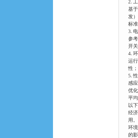
2.
基于
发）
标准
3.
参考
开关
4.
运行
性；
5.
感应
优化
平均
以下
经济
用。
环境
的影