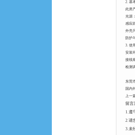
2.
此类
光源：
感应
外壳尺
防护
3. 
安装
接线
检测
东莞
国内
上一
留言
1.
2.
3.