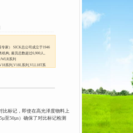
能传感器专家） SICK总公司成立于1946
构, 雇员总数超过6,900人。
/WLR系列
8系列,V18L系列,VLL18T系
识别对比标记，即使在高光泽度物料上
µ至50µs）确保了对比标记检测