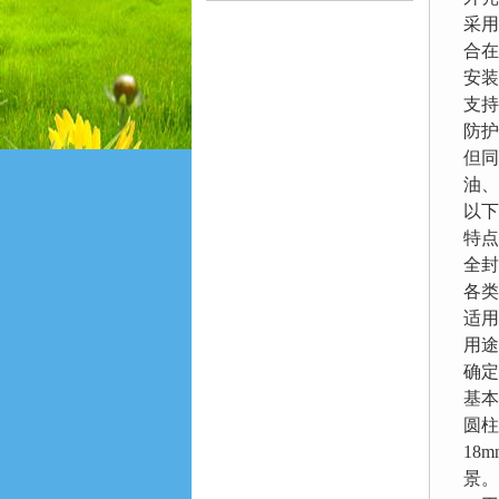
采用
合在
安装
支持
防护
但同
油、
以下
特点
全封
各类
适用
用途
确定
基本
圆柱
18
景。