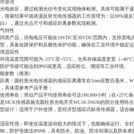
 工作原理
光电效应，通过检测光信号变化实现物体检测。具体可能属于漫
，搜索结果中描述漫反射光电传感器的工作原理为：以90%漫反射
白），通过光点尺寸和感应距离参数实现检测。
 电气特性
同类产品，供电电压可能在10VDC至30VDC范围内，支持宽电压
型，具备短路保护和反极性保护功能，确保在工业环境中稳定运
 环境适应性
环境温度范围可能为–25°C至+55°C，仓库存储温度更宽（–40°
防护等级可能达到IP65或更高，适应粉尘、潮湿等工业环境。
 性能参数（推测）
距离：圆柱形光电传感器的感应距离通常在1mm至数百毫米，WL1
，具体需参考产品手册；
使用寿命：类似产品平均使用寿命可达100,000小时（在+25°
是SICK传感器施克圆柱形光电开关WL18-3N630的部分使用特
型设计：适用于户外使用，是经济型感应式标准传感器，适合
适应性强：即使在温度波动较大的情况下，也能确保运行。全
响，防护等级达IP69K，具有防水、防油、防冷却液以及防各类