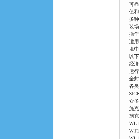
可靠
值和
多种
装场
操作
适用
境中
以下
经济
运行
全封
各类
SI
众多
施克
施克
WL1
WT1
WL1