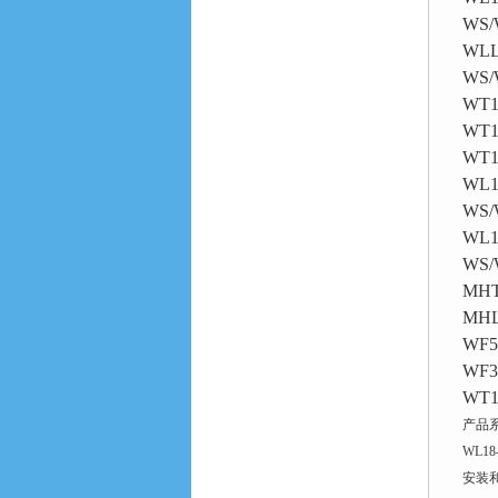
WS/
WLL
WS/
WT1
WT1
WT1
WL1
WS/
WL1
WS/
MHT
MHL
WF5
WF3
WT1
产品
WL1
安装