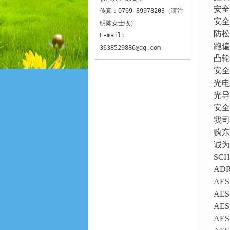
安全
传真：0769-89978203（请注
安全
明陈女士收）
防松
E-mail:
跑偏
3638529886@qq.com
凸轮
安全
光电
光导
安全
我司
购东
诚为
SC
ADR
AES
AES
AES
AES