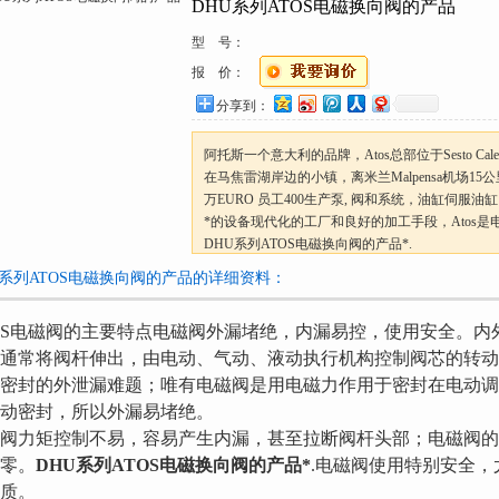
DHU系列ATOS电磁换向阀的产品
型 号：
报 价：
分享到：
阿托斯一个意大利的品牌，Atos总部位于Sesto Cal
在马焦雷湖岸边的小镇，离米兰Malpensa机场15公
万EURO 员工400生产泵, 阀和系统，油缸伺服
*的设备现代化的工厂和良好的加工手段，Atos
DHU系列ATOS电磁换向阀的产品*.
U系列ATOS电磁换向阀的产品的详细资料：
OS电磁阀的主要特点电磁阀外漏堵绝，内漏易控，使用安全。
通常将阀杆伸出，由电动、气动、液动执行机构控制阀芯的转
密封的外泄漏难题；唯有电磁阀是用电磁力作用于密封在电动
动密封，所以外漏易堵绝。
阀力矩控制不易，容易产生内漏，甚至拉断阀杆头部；电磁阀
零。
DHU系列ATOS电磁换向阀的产品
*
.
电磁阀使用特别安全，
质。