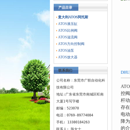
产品目录
意大利ATOS阿托斯
ATOS液压缸
ATOS比例阀
ATOS溢流阀
ATOS方向控制阀
ATOS油泵
ATOS放大器
联系我们
DH
公司名称：东莞市广联自动化科
AT
技有限公司
控阀
地址:广东省东莞市南城区旺南
杆动
大厦1号写字楼
存在
邮编：523070
电动
电话：0769-89774084
降为
手机: 13380184263
的介
联系人: 陈女士