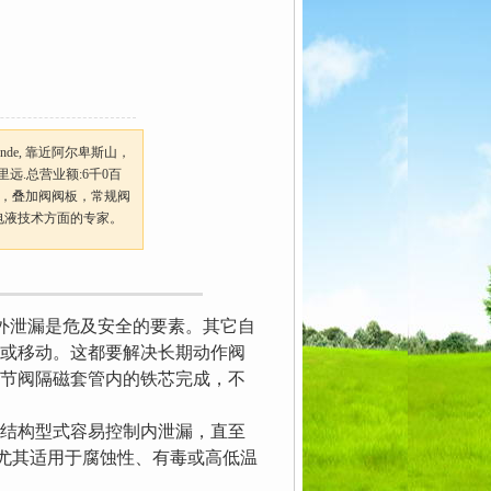
ende, 靠近阿尔卑斯山，
里远.总营业额:6千0百
油缸，叠加阀阀板，常规阀
是电液技术方面的专家。
内外泄漏是危及安全的要素。其它自
动或移动。这都要解决长期动作阀
调节阀隔磁套管内的铁芯完成，不
的结构型式容易控制内泄漏，直至
尤其适用于腐蚀性、有毒或高低温