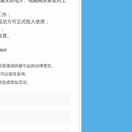
或溅水的地方。电磁阀应垂直向上
工作；
温后方可正式投入使用；
器；
装置。
伺服阀
而直接或间接引起的法律责任。
也可以留言咨询。
信息或类似言论。