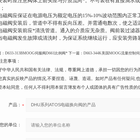
安装时应注意阀体上箭头应与介质流向*。不可装在有直接滴水
；
电磁阀应保证在电源电压为额定电压的15%-10%波动范围内正常
电磁阀安装后，管道中不得有反向压差。并需通电数次，使之适
电磁阀安装前应*清洗管道。通入的介质应无杂质。阀前装过滤
当电磁阀发生故障或清洗时，为保证系统继续运行，应安装旁路
篇：
D633-313BMOOG伺服阀D661比例阀*
下一篇：
D663-344K美国MOOG流量控制
注意事项：
遵守中华人民共和国有关法律、法规，尊重网上道德，承担一切因您的行为
请您真实的反映产品的情况,不要捏造、诬蔑、造谣。如对产品有任何疑问,
未经本站同意，任何人不得利用本留言簿发布个人或团体的具有广告性质的
产品：
您的单位：