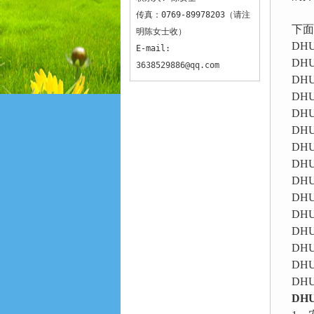
传真：0769-89978203（请注
下面
明陈女士收）
DHU
E-mail:
DHU
3638529886@qq.com
DHU
DHU
DHU
DHU
DHU
DHU
DHU
DHU
DHU
DHU
DHU
DHU
DHU
DH