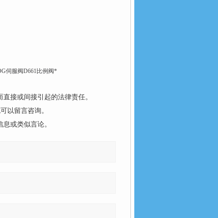
MOOG伺服阀D661比例阀*
而直接或间接引起的法律责任。
也可以留言咨询。
信息或类似言论。