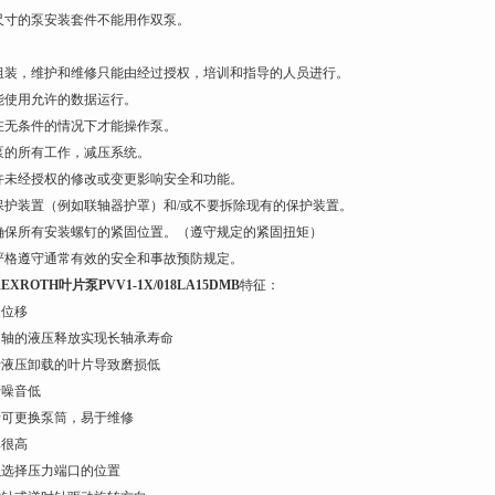
尺寸的泵安装套件不能用作双泵。
：
组装，维护和维修只能由经过授权，培训和指导的人员进行。
能使用允许的数据运行。
在无条件的情况下才能操作泵。
泵的所有工作，减压系统。
许未经授权的修改或变更影响安全和功能。
保护装置（例如联轴器护罩）和/或不要拆除现有的保护装置。
确保所有安装螺钉的紧固位置。（遵守规定的紧固扭矩）
严格遵守通常有效的安全和事故预防规定。
EXROTH叶片泵PVV1-1X/018LA15DMB
特征：
定位移
通过轴的液压释放实现长轴承寿命
由于液压卸载的叶片导致磨损低
行噪音低
由于可更换泵筒，易于维修
率很高
可以选择压力端口的位置