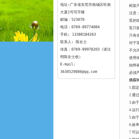
地址:广东省东莞市南城区旺南
框架
大厦1号写字楼
注意
邮编：523070
泵的
电话：0769-89774084
泵只
手机: 13380184263
只有
联系人: 陈女士
对于
传真：0769-89978203（请注
不允
明陈女士收）
使用
E-mail:
始终
3638529886@qq.com
必须
供应R
1.固
2.
3.
4.运
5.
6.效
7.