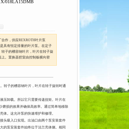
/018LA15DMB
合作，供应REXROTH叶片泵
款液压泵是具有恒定排量的叶片泵。在定子
。转子的槽容纳叶片，叶片在转子旋
面上。置换器腔室由控制板横向密
上。转子的槽容纳叶片，叶片在转子旋转时通
液压卸载。所以它只需要传递扭矩。叶片在
少磨损的效果并确保高效率。通过简单地移除
壳体。这允许泵的快速维护和修理。
个接头吸入口实现。出油口由两个泵安装套件
大的泵安装套件始终位于法兰壳体侧。相同