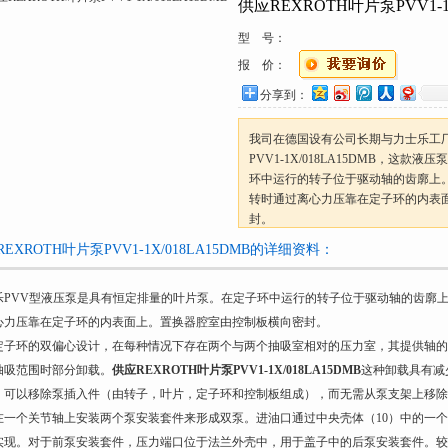
供应REXROTH叶片泵PVV1-1X
型 号：
报 价：
分享到：
我司在德国设有公司长期与力士乐工厂
PVV1-1X/018LA15DMB，这
环中运行的转子位于驱动轴的齿廓上
转时通过离心力压靠在定子环的内表
封。
EXROTH叶片泵PVV1-1X/018LA15DMB的详细资料：
乐PVV型液压泵是具有恒定排量的叶片泵。在定子环中运行的转子位于驱动轴的齿廓
心力压靠在定子环的内表面上。置换器腔室由控制板横向密封。
定子环的双偏心设计，在每种情况下存在两个与两个抽吸室相对的压力室，其提供轴的
抽吸范围时部分卸载。
供应REXROTH叶片泵PVV1-1X/018LA15DMB
这种卸载具有减
，可以移除泵插入件（由转子，叶片，定子环和控制板组成），而无需从泵支架上移除
在一个关节轴上安装两个泵安装套件来形成双泵。进油口通过中央壳体（10）中的一
实现。对于前泵安装套件，压力端口位于法兰外壳中，用于盖子中的后泵安装套件。较