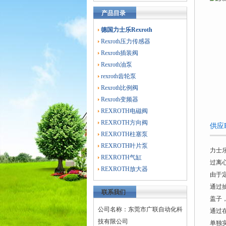
产品目录
德国力士乐Rexroth
Rexroth压力传感器
Rexroth插装阀
Rexroth油泵
rexroth齿轮泵
Rexroth比例阀
Rexroth变频器
REXROTH电磁阀
REXROTH方向阀
供应R
REXROTH柱塞泵
REXROTH叶片泵
力士
REXROTH气缸
过离
REXROTH放大器
由于
通过
联系我们
盖子
公司名称：东莞市广联自动化科
通过
技有限公司
单独