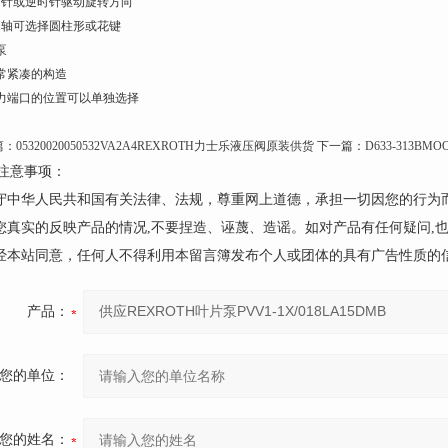
顺时针或逆时针驱动旋转方向
驱动轴可选择圆柱形或花键
泵
非常紧凑的构造
.压力端口的位置可以单独选择
篇：
05320020050532VA2A4REXROTH力士乐液压阀原装供货
下一篇：
D633-313B
注意事项：
遵守中华人民共和国有关法律、法规，尊重网上道德，承担一切因您的行为
请您真实的反映产品的情况,不要捏造、诬蔑、造谣。如对产品有任何疑问,
未经本站同意，任何人不得利用本留言簿发布个人或团体的具有广告性质的
产品：
您的单位：
您的姓名：