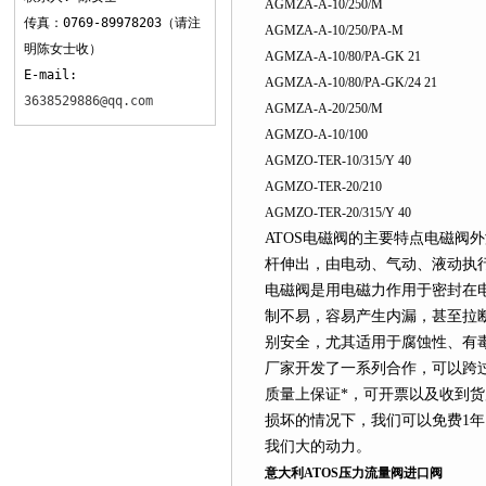
AGMZA-A-10/250/M
传真：0769-89978203（请注
AGMZA-A-10/250/PA-M
明陈女士收）
AGMZA-A-10/80/PA-GK 21
E-mail:
AGMZA-A-10/80/PA-GK/24 21
3638529886@qq.com
AGMZA-A-20/250/M
AGMZO-A-10/100
AGMZO-TER-10/315/Y 40
AGMZO-TER-20/210
AGMZO-TER-20/315/Y 40
ATOS电磁阀的主要特点电磁阀
杆伸出，由电动、气动、液动执
电磁阀是用电磁力作用于密封在
制不易，容易产生内漏，甚至拉
别安全，尤其适用于腐蚀性、有
厂家
开发了一系列合作，可以跨
质量上保证*，可开
票
以及收到货
损坏的情况下，我们可以免费1
我们
大的动力。
意大利ATOS压力流量阀进口阀