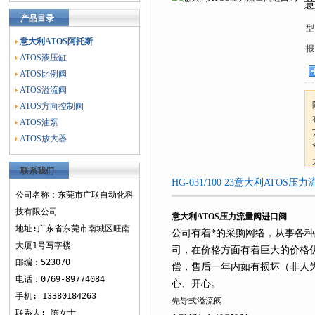
意
产品目录
型
意大利ATOS阿托斯
报
ATOS液压缸
ATOS比例阀
ATOS溢流阀
ATOS方向控制阀
ATOS油泵
ATOS放大器
联系我们
HG-031/100 23意大利ATO
公司名称：东莞市广联自动化科
技有限公司
意大利ATOS压力流量阀进口阀
地址:广东省东莞市南城区旺南
公司有着*的采购网络，从事各
大厦1号写字楼
司
，
在价格方面
有着巨大的价格
邮编：523070
偿，售后一年内如有损坏（非人
电话：0769-89774084
心、开心。
手机: 13380184263
先导式溢流阀
联系人: 陈女士