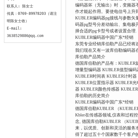
编码器坏（无输出）时，变频器不
联系人: 陈女士
作才能起作用。要使电信号上升
传真：0769-89978203（请注
KUBLER编码器pg接线与参数
明陈女士收）
码器pg型号分差动输出、集电极
E-mail:
择合适的pg卡型号或者设置合理.
3638529886@qq.com
KUBLER编码器中国广东*经销
东莞专业经销库伯勒产品已经将
我们现在又有一波库伯勒编码器
库伯勒产品简介
德国库伯勒的产品有：KUBLER旋转
增量型编码器 KUBLER值型编码器
KUBLER时间表 KUBLER计时器
KUBLER位置指示器 KUBLER光
器 KUBLER颜色传感器 KUBL
库伯勒的历史简介
KUBLER编码器中国广东*经销
德国库伯勒KUBLER （KUEBLE
Kbler在传感器领域,仪表和过
念, 德国库伯勒KUBLER （
来，以优质、创新和灵活的服务
得了超过五十个国家数千个客户