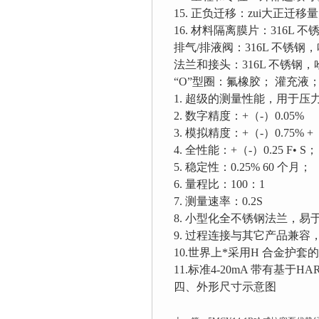
15. 正负迁移：zui大正迁移量
16. 材料隔离膜片：316L
排气/排液阀：316L 不锈钢
法兰和接头：316L 不锈钢
“O”型圈：氟橡胶； 灌充液
1. 超级的测量性能，用于
2. 数字精度：+（-）0.05%
3. 模拟精度：+（-）0.75% +（
4. 全性能：+（-）0.25 F• S；
5. 稳定性：0.25% 60 个月；
6. 量程比：100：1
7. 测量速率：0.2S
8. 小型化全不锈钢法兰，易
9. 过程连接与其它产品兼容
10.世界上*采用H 合金护
11.标准4-20mA 带有基于
四、外形尺寸示意图