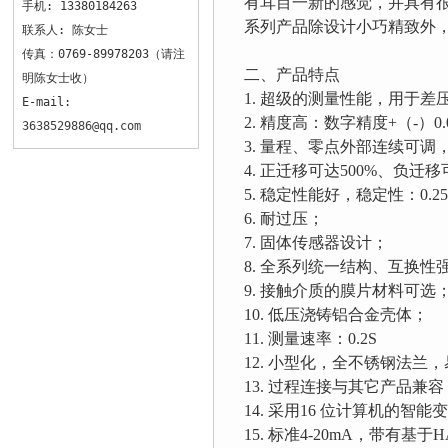
有耳目一新的感觉，并具有
手机: 13380184263
系列产品除设计小巧精致外，
联系人: 陈女士
传真：0769-89978203（请注
二、产品特点
明陈女士收）
1. 超级的测量性能，用于
E-mail:
2. 精度高：数字精度+（-）0.
3638529886@qq.com
3. 量程、零点外部连续可调，
4. 正迁移可达500%、负迁移
5. 稳定性能好，稳定性：0.25
6. 耐过压；
7. 固体传感器设计；
8. 全系列统一结构、互换性
9. 接触介质的膜片材料可选
10. 低压浇铸铝合金壳体；
11. 测量速率：0.2S
12. 小型化，全不锈钢法兰
13. 过程连接与其它产品兼
14. 采用16 位计算机的智能
15. 标准4-20mA，带有基