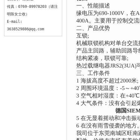
一、性能描述 西门子3
传真：0769-89978203（请注
缘电压为690-1000V，
明陈女士收）
400A。主要用于控制交流电
E-mail:
二、产品优势 由两台同
3638529886@qq.com
互锁;
机械联锁机构对单台交流
产品主回路，辅助回路导
结构紧凑，联锁可靠;
热过载继电器JRS2(3UA)可
三、工作条件
1 海拔高度不超过2000米;
2 周围环境温度：-5～+40
3 空气相对湿度：在+40℃
4 大气条件：没有会引
德国SIEM
5 在无显着摇动和冲击振
6 在没有雨雪侵袭的地方
我司位于东莞南城区旺南路