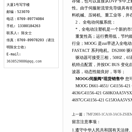
存储，也可以直接从DVP 卡中
大厦1号写字楼
性。由于伺服射流管先导级具有很
邮编：523070
料机械、压铸机、重工业等，并
电话：0769-89774084
2． 全电动伺服系统：
手机: 13380184263
*，全电动注塑机是一个新的市
联系人: 陈女士
重复性高；运行费用低，节约能
传真：0769-89978203（请注
行业；MOOG 是zui早进入全电
明陈女士收）
FASTACT 系列电机。DS200
E-mail:
驱动器可接受三相，50HZ，6
3638529886@qq.com
机特点配置，并按DC BUS 变
波器，动态性能良好，等等；
MOOG伺服阀*现货销售中
您
MOOG D661-4651/ C41156-421
4636/C41156-421 G60KOAA5VS
4697C/C41156-421 G15JOAA5VS
上一篇：
7MF2003-1CA10-3AC6
留言注意事项：
1.遵守中华人民共和国有关法