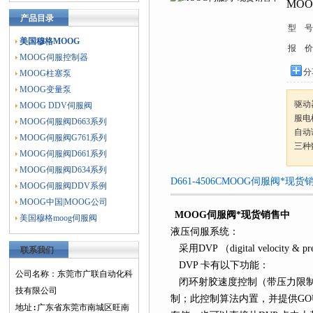
MO
产品目录
型 号
美国穆格MOOG
报 价
MOOG伺服控制器
分
MOOG柱塞泵
MOOG变量泵
驱动
MOOG DDV伺服阀
服电
MOOG伺服阀D663系列
自动
MOOG伺服阀G761系列
三种
MOOG伺服阀D661系列
MOOG伺服阀D634系列
D661-4506CMOOG伺服阀*
MOOG伺服阀DDV系例
MOOG中国|MOOG公司
MOOG伺服阀*现货销售中
美国穆格moog伺服阀
液压伺服系统：
采用DVP （digital veloc
联系我们
DVP 卡有以下功能：
公司名称：东莞市广联自动化科
闭环射胶速度控制（带压力限制
技有限公司
制；此控制算法内置，并提供GOU
地址:广东省东莞市南城区旺南