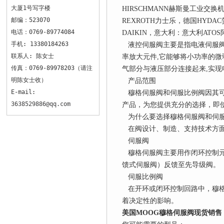
大厦1号写字楼
HIRSCHMANN赫斯曼工业交换
邮编：523070
REXROTH力士乐，德国HYDA
电话：0769-89774084
DAIKIN，意大利：意大利ATO
手机: 13380184263
液控伺服阀主要是指电液伺服阀,
联系人: 陈女士
率放大元件,它能够将小功率的微
传真：0769-89978203（请注
气部分与液压部分连接起来,实现
明陈女士收）
产品范围
E-mail:
穆格伺服阀和伺服比例阀因其可
3638529886@qq.com
产品，为您提供充分的选择，即使
为什么要选择穆格伺服阀和伺
在阀设计、制造、支持技术方面
伺服阀
穆格伺服阀主要用作闭环控制元
馈式伺服阀）反馈至先导级阀。
伺服比例阀
在开环或闭环控制回路中，穆格
着决定性的影响。
美国MOOG穆格伺服阀现货销售