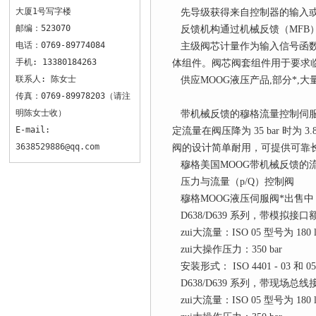
大厦1号写字楼
先导级获得来自控制器的输入或
邮编：523070
反馈机构通过机械反馈（MFB）
电话：0769-89774084
主级阀芯计量作为输入信号函数
手机: 13380184263
体组件。阀芯阀套组件用于要求
联系人: 陈女士
供应MOOG液压产品,部分*,大
传真：0769-89978203（请注
明陈女士收）
带机械反馈的穆格流量控制伺服阀
E-mail:
定流量在阀压降为 35 bar 时为
3638529886@qq.com
阀的设计简单耐用，可提供可靠
穆格美国MOOG带机械反馈的
压力与流量（p/Q）控制阀
穆格MOOG液压伺服阀*出售中
D638/D639 系列，带模拟接口额定流量
zui大流量：ISO 05 型号为 180 l
zui大操作压力：350 bar
安装形式： ISO 4401 - 03 和 05
D638/D639 系列，带现场总线接口额
zui大流量：ISO 05 型号为 180 l