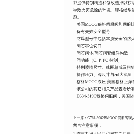
都提供特别构造和修改选择以获
导致火灾危险的环境。穆格经常
题。
美国MOOG穆格伺服阀和伺服
备有失效安全型号
防爆型号中包括本质安全的防火
阀芯零位切口
阀芯阀体/阀芯阀套组件构造
阀功能（Q, P, PQ 控制）
特别喷嘴尺寸、线圈总成及扭
操作压力、阀尺寸与zui大流量
穆格MOOG液压 美国穆格上海
该公司的其它相关产品查看所有产
D634-319C穆格伺服阀，美国
上一篇：
G761-3002BMOOG伺服阀
留言注意事项：
1.遵守中华人民共和国有关法