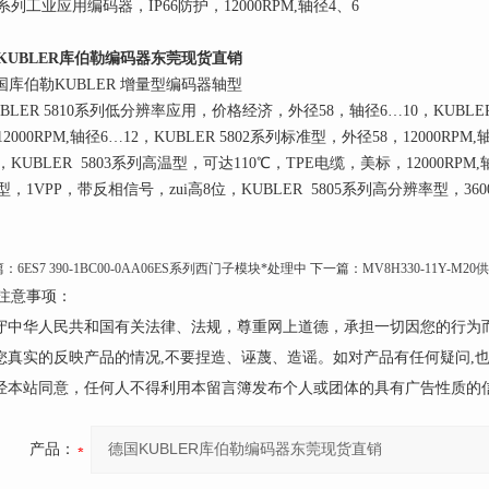
0系列工业应用编码器，IP66防护，12000RPM,轴径4、6
KUBLER库伯勒编码器东莞现货直销
库伯勒KUBLER 增量型编码器轴型
BLER 5810系列低分辨率应用，价格经济，外径58，轴径6…10，KUBLER
2000RPM,轴径6…12，KUBLER 5802系列标准型，外径58，12000RPM
KUBLER 5803系列高温型，可达110℃，TPE电缆，美标，12000RPM,
，1VPP，带反相信号，zui高8位，KUBLER 5805系列高分辨率型，36000
篇：
6ES7 390-1BC00-0AA06ES系列西门子模块*处理中
下一篇：
MV8H330-11Y-M
注意事项：
遵守中华人民共和国有关法律、法规，尊重网上道德，承担一切因您的行为
请您真实的反映产品的情况,不要捏造、诬蔑、造谣。如对产品有任何疑问,
未经本站同意，任何人不得利用本留言簿发布个人或团体的具有广告性质的
产品：