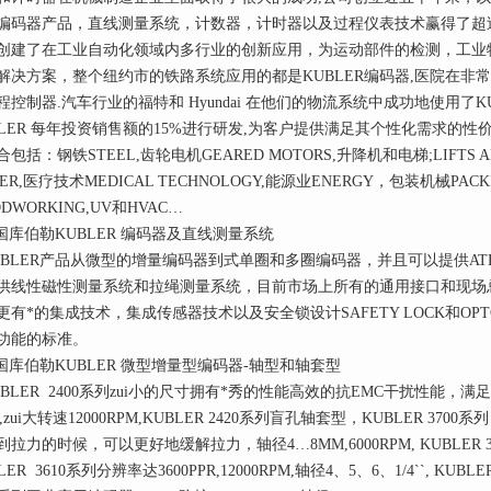
编码器产品，直线测量系统，计数器，计时器以及过程仪表技术赢得了超
创建了在工业自动化领域内多行业的创新应用，为运动部件的检测，工业
解决方案，整个纽约市的铁路系统应用的都是KUBLER编码器,医院在非常
程控制器.汽车行业的福特和 Hyundai 在他们的物流系统中成功地使用了
BLER 每年投资销售额的15%进行研发,为客户提供满足其个性化需求的
包括：钢铁STEEL,齿轮电机GEARED MOTORS,升降机和电梯;LIFTS AN
ER,医疗技术MEDICAL TECHNOLOGY,能源业ENERGY，包装机械PACK
DWORKING,UV和HVAC…
库伯勒KUBLER 编码器及直线测量系统
BLER产品从微型的增量编码器到式单圈和多圈编码器，并且可以提供AT
供线性磁性测量系统和拉绳测量系统，目前市场上所有的通用接口和现场总线
更有*的集成技术，集成传感器技术以及安全锁设计SAFETY LOCK和OP
功能的标准。
库伯勒KUBLER 微型增量型编码器-轴型和轴套型
BLER 2400系列zui小的尺寸拥有*秀的性能高效的抗EMC干扰性能，
,zui大转速12000RPM,KUBLER 2420系列盲孔轴套型，KUBLER 37
到拉力的时候，可以更好地缓解拉力，轴径4…8MM,6000RPM, KUBLER 
LER 3610系列分辨率达3600PPR,12000RPM,轴径4、5、6、1/4``, KUB