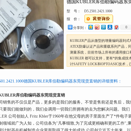
德国KUBLER库伯勒编码器东
型 号：
D5.2501.2421.1000
报 价：
0
分享到：
KUBLER产品从微型的增量编码器到
ATEX防爆认证产品和重载系列产品，
测量系统，目前市场上所有的通用接口
KUBLER 都可以支持，更有*的集成
计SAFETY LOCK和OPTOASIC
的标准。
德国KUBLER库伯勒编码器东莞现货直
2501.2421.1000德国KUBLER库伯勒编码器东莞现货直销的详细资料：
KUBLER库伯勒编码器东莞现货直销
司销售的不仅仅是产品，更多的是我们的服务。不管是售前还是售后，我
只要我们能做到的，我们会调用一切我们所拥有的去为您解决问题。我们
LER 公司创始人 Fritz Kbler于1960年在他父母的房子里面生产了*件电
制领域就广为人知，公司信条为"凡事细致,为了完成更精确和更的工作",秉承
和计时器在机械制造企业里面取得了很大的成功,公司创立近五十年来，