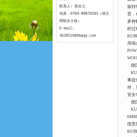
联系人: 陈女士
旋转
传真：0769-89978203（请注
赏，
明陈女士收）
多种
E-mail:
的过
3638529886@qq.com
KU
用场合
POW
WOO
德国
KU
事提
持，
安全
德国
KU
6MM
缆受
KUB