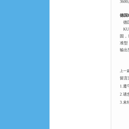
360
德国
德国
KU
固，1
准型，
输出型
上一
留言
1.
2.
3.