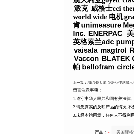
澳大利亚
goyen
cla
派克
威格士
cci th
world wide
电机
gra
unimeasure
Me
肯
Inc.
ENERPAC
美
adc pum
英格索兰
vaisala
magtrol
Vaccon
BLATEK
bellofram
circl
帕
上一篇：
NBN40-UIK-N0P+F传感器
留言注意事项：
1.遵守中华人民共和国有关法
2.请您真实的反映产品的情况,
3.未经本站同意，任何人不得
产品：