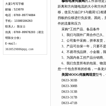
穆格电液伺服阀
的工作原理是
大厦1号写字楼
距离和方向随电流的大小和方向
邮编：523070
移，使压力油口P S与载荷1口
电话：0769-89774084
挡板的位移进行负反馈。因此，
手机: 13380184263
件的流量和压力
联系人: 陈女士
采购*工控产品、备品备件
传真：0769-89978203（请注
1、我们与国外厂商合作已久、
明陈女士收）
2、公司集中采购，拼单发货，
E-mail:
3、产品可自保一年，只要不是
3638529886@qq.com
4、不易寻找品牌、小金额，我
5、为国内各工控产品分销商、
6、我们负责所有的包装、物流
您一个包含所有的价格，一条龙
美国MOOG伺服阀现货
型号，
D633-303B
D633-308B
D633-313B
D633-317B
D633-471B