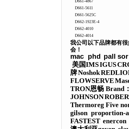
D661-4867
D661-5611
D661-5625C
D662-1923E-4
D662-4010
D662-4014
我公司以下品牌都有很
会！
mac phd
pall
so
美国
IMS
IGUS
CR
牌
Noshok
REDLIO
FLOWSERVE
Maso
TRON
恩畅
Brand
JOHNSON
ROBER
Thermoreg
Five no
gilson
proportion-a
FASTEST
enercon