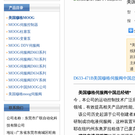
美
产品目录
型 
美国穆格MOOG
报 
MOOG伺服控制器
MOOG柱塞泵
MOOG变量泵
*
MOOG DDV伺服阀
线
MOOG伺服阀D663系列
距
MOOG伺服阀G761系列
主
MOOG伺服阀D661系列
通
MOOG伺服阀D634系列
D633-471B美国穆格伺服阀中
MOOG伺服阀DDV系例
MOOG中国|MOOG公司
美国穆格伺服阀中国总经销*
美国穆格moog伺服阀
今，本公司的运动控制技术广泛
领域，有效提高相关产品的性能
联系我们
该公司历史起源于公司创建者威廉
公司名称：东莞市广联自动化科
研制成功电液伺服阀，这种装置可
技有限公司
耶在纽约州东奥罗拉租借了已废弃的 P
地址:广东省东莞市南城区旺南