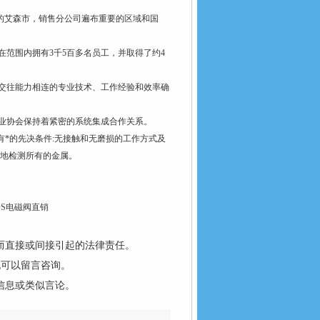
的艾森市，销售分公司遍布重要的区域和国
在范围内拥有3千5百多名员工，并取得了约4
交往能力相连的专业技术、工作经验和效率确
业协会保持着紧密的系统集成合作关系。
*的先决条件:无接触和无磨损的工作方式及
地检测所有的金属。
ATOS电磁阀直销
而直接或间接引起的法律责任。
也可以留言咨询。
信息或类似言论。