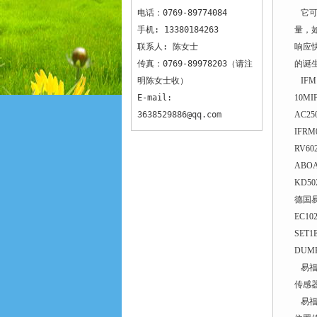
电话：0769-89774084
它可
手机: 13380184263
量，
联系人: 陈女士
响应
传真：0769-89978203（请注
的诞
明陈女士收）
IFM 
E-mail:
10MI
3638529886@qq.com
AC25
IFRM
RV602
ABOAI
KD50
德国
EC10
SET1
DUMP
易福
传感
易福