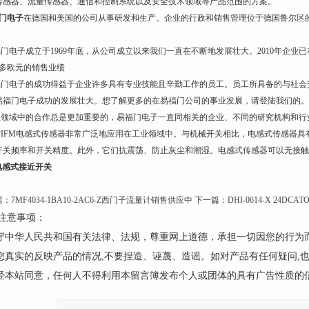
传感器、流量传感器、通信和控制系统以及安全技术领域等产品范围的方案。
门电子
在德国和美国的公司从事研发和生产。企业的行政和销售管理位于德国鲁尔区
门电子成立于1969年底，从公司成立以来我们一直在不断地发展壮大。2010年企业已
千多欧元的销售业绩
门电子的成功得益于企业许多具有专业技能且辛勤工作的员工。员工所具备的与社会
易福门电子成功的发展壮大。想了解更多的在易福门公司的事业发展，请登陆我们的。
领域中的合作总是更加重要的，易福门电子一直同相关的企业、不同的研究机构和行
IFM电感式传感器非常广泛地应用在工业领域中。与机械开关相比，电感式传感器具有
开关频率和开关精度。此外，它们抗震荡、防止灰尘和潮湿。电感式传感器可以无接触
M电感式接近开关
篇：
7MF4034-1BA10-2AC6-Z西门子流量计销售供应中
下一篇：
DHI-0614-X 24DC
注意事项：
遵守中华人民共和国有关法律、法规，尊重网上道德，承担一切因您的行为
请您真实的反映产品的情况,不要捏造、诬蔑、造谣。如对产品有任何疑问,
未经本站同意，任何人不得利用本留言簿发布个人或团体的具有广告性质的