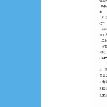
位置
易福
家。
易福
亿7
易福
保了
工业
目前
高的
IF
上一
留言
1.
2.
3.