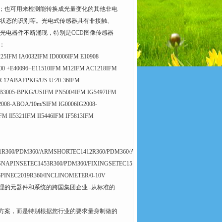
；也可用来检测能转换成光量变化的其他非电
状态的识别等。光电式传感器具有非接触、
光电器件不断涌现，特别是CCD图像传感器
：
25IFM IA0032IFM ID0006IFM E10908
0 +E40096+E11510IFM M12IFM AC1218IFM
CR 12ABAFPKG/US U:20-36IFM
GB3005-BPKG/USIFM PN5004IFM IG5497IFM
2008-ABOA/10m/SIFM IG0006IG2008-
M II5321IFM II5446IFM IF5813IFM
R360/PDM360/ARMSHORTEC1412R360/PDM360/ARMSTANDARDEC1413R360/PD
NAPINSETEC1453R360/PDM360/FIXINGSETEC1515R360/PLUG/LOWERPART/240PIE
INEC2019R360/INCLINOMETER/0-10V
的元器件和系统的跨国集团企业 -从标准的
方案，而是特别根据您行业的要求量身制做的