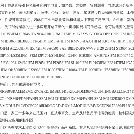
用于检测直接引起光量变化的非电量，如光强、光照度、辐射测温、气体成分分析等
如零件直径、表面粗糙度、应变、位移、振动、速度、加速度，以及物体的形状、工作
快、性能可靠等特点，因此在工业自动化装置和机器人中获得广泛应用。近年来，新的
生，为IFM传感器的进一步应用开创了新的一页德国易福门传感器，您可能需要的型号
E10353IFM IF5646 IFA2004-FRKG 2M RFMIFM IN5225 IND3004 DBKG/USIFM IN52
FM IB5063 IBE3020-FPKGIFM KMS-A-HIFM KMVS-AAA-HIFM KRS-4A-HIFM SI100
05IFM AC2509IFM II5742IFM SA0501 SAE 18BBDGPK/W/VS U:20-28IFM ST3604 S
08P1501/S35LIFM IFRM12P1701/S14LIFM IG5495 1GB3005-APOG/USIFM IG5497 1
5 RV-1024-124/L2IFM PI2654IFM PI2658IFM SI1010IFM E10193IFM EE8147IFM IGA
FM OK5008IFM PX9983IFM IG0037IFM E10064IFM E10909IFM IF5538IFM IF5928IF
22IFM OA0106IFM OA0108IFM ID5005
易福门，您可能需要的型号：
20R360/SRAM/MEMORYCARD/1MBEC1410R360/PDM360/MOUNTINGBALLCEC1411
EC1450R360/PDM/PANELSEALEC1451R360/PDM360/PANELSEALEC1452R360/PDM/S
-MODULE/12VDCEC2016R360/LOAD-DUMP-MODULE/24VDCEC2017R360/PLUG/6P
门是一家三十多年来在范围内一直从事研究、生产及销售用于信号的检测、控制及处理
器到特定应用的控制器
门为所有要求工业自动化的行业提供产品和系统。客户从我们得到的不仅仅是现成的