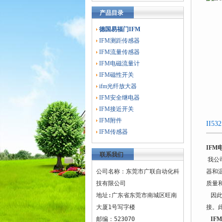
产品目录
德国易福门IFM
IFM测距传感器
IFM流量传感器
IFM电磁流量计
IFM磁性开关
ifm光纤放大器
IFM安全继电器
IFM接近开关
IFM附件
II
IFM传感器
IF
联系我们
我公
公司名称：东莞市广联自动化科
器和
技有限公司
质量
地址:广东省东莞市南城区旺南
因此
大厦1号写字楼
接。
邮编：523070
IF