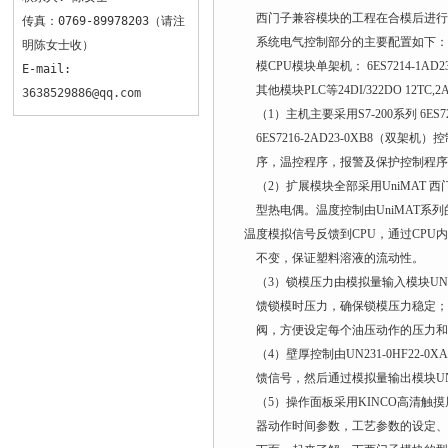
西门子兼容模块的工程在合模后进行
传真：0769-89978203（请注
系统电气控制部分的主要配置如下：
明陈女士收）
模CPU模块单架机： 6ES7214-1AD23-
E-mail:
其他模块PLC等24DI/322DO 12T
3638529886@qq.com
（1）主机主要采用S7-200系列 6ES72
6ES7216-2AD23-0XB8（双
序，温控程序，报警及保护控制程序
（2）扩展模块全部采用UniMAT 
型热电偶。温度控制由UniMAT系列的8路
温度模拟信号反馈到CPU，通过CPU
不变，保证塑料溶液的流动性。
（3）锁模压力由模拟量输入模块UN23
馈锁模时压力，确保锁模压力稳定；油路PQ
阀，方便设定每个油压动作的压力和
（4）壁厚控制由UN231-0HF22
馈信号，然后通过模拟量输出模块UN23
（5）操作面板采用KINCO高清触
器动作时间参数，工艺参数的设定、