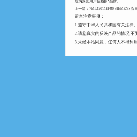
成为深受用户信赖的*品牌。
上一篇：
7ML12011EF00 SIEMENS
留言注意事项：
1.遵守中华人民共和国有关法
2.请您真实的反映产品的情况,
3.未经本站同意，任何人不得