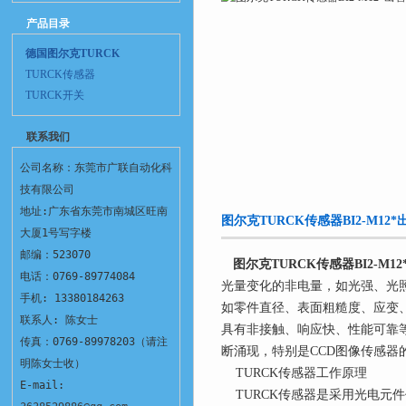
产品目录
德国图尔克TURCK
TURCK传感器
TURCK开关
联系我们
公司名称：东莞市广联自动化科
技有限公司
地址:广东省东莞市南城区旺南
图尔克TURCK传感器BI2-M12
大厦1号写字楼
邮编：523070
图尔克TURCK传感器BI2-M12
电话：0769-89774084
光量变化的非电量，如光强、光
手机: 13380184263
如零件直径、表面粗糙度、应变
联系人: 陈女士
具有非接触、响应快、性能可靠
传真：0769-89978203（请注
断涌现，特别是CCD图像传感器
明陈女士收）
TURCK传感器工作原理
E-mail:
TURCK传感器是采用光电元