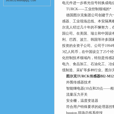
3638529886@qq.com
电元件进一步将光信号转换成电
TURCK-----工业控制领域的*
德国图尔克集团公司创建于六十
感器、工业现场总线、本安隔离
尔克人经过几十年的不懈努力，在
国公司。在美国、瑞士和中国设
利、巴西、波兰、韩国等许多国
投资的全资子公司。公司于199
3亿人民币，在中国设立了25个
化控制技术领域内，特别是传感
电力、食品加工、石油化工、冶
缆制造、采矿等多种行业。图尔
图尔克TURCK传感器BI2-M1
外围传感器技术
智能继电器(10点和20点――相
流量压力开关
安全栅，温度变送器
符合用户特殊要求的处理器控
busstop,现场总线系统技