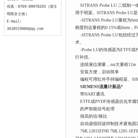
SITRANS Probe LU
传真：0769-89978203（请注
用于明渠。SITRANS Prob
明陈女士收）
-SITRANS Probe LU
E-mail:
精度到达量程的0.15%或6mm，P
3638529886@qq.com
-SITRANS Probe L
术。
-Probe LU的传感器为ETF
行补偿。
连续液位测量，zui大量程12m
安装方便，启动简单
编程可用红外手持编程器、SIMAT
SIEMENS流量计新品*
带HART通讯
ETFE或PVDF传感器抗化学腐
的声智能信号处理
很高的信/噪比
自动虚假回波抑制技术避免固
7ML12011EF00 7ML1201-1EF00