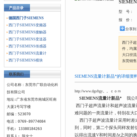
SIEM
产品目录
型 号：
德国西门子SIEMENS
报 价：
西门子SIEMENS变频器
分享到
西门子SIEMENS接触器
西门子SIEMENS变送器
西门子超
西门子SIEMENS传感器
件，均属
西门子SIEMENS流量计
大口径流
西门子SIEMENS模块
东莞销售
联系我们
SIEMENS流量计新品*的详细资
公司名称：东莞市广联自动化科
http://www.dgsftgy。。ｃｏｍ
技有限公司
SIEMENS流量计新品*
我公司
地址:广东省东莞市南城区旺南
西门子超声流量计和超声波流量
大厦1号写字楼
难问题的一类流量计，特别在大
邮编：523070
西门子超声波流量计采用时差式
电话：0769-89774084
到，同时，第二个探头同样发射信
手机: 13380184263
以得出流速V和时间差Δt之间的换算
联系人: 陈女士