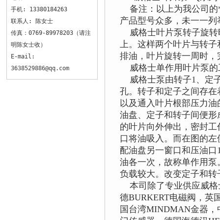
备注：以上为我公司的*
手机: 13380184263
产品型号众多，未一一列举
联系人: 陈女士
威格士叶片泵转子旋转时
传真：0769-89978203（请注
上。这样两个叶片与转子
明陈女士收）
排油，叶片旋转一周时，
E-mail:
威格士单作用叶片泵的
3638529886@qq.com
威格士泵由转子1、定子
孔。转子和定子之间存在
以及通入叶片根部压力油
油盘、定子和转子间便形
的叶片向外伸出，密封工
口将油吸入。而在图的左
配油盘另一窗口和压油口
油各一次，故称单作用泵
负载较大。改变定子和转
本司除了专业供应威格士
德BURKERT电磁阀，英
国台湾MINDMAN金器，