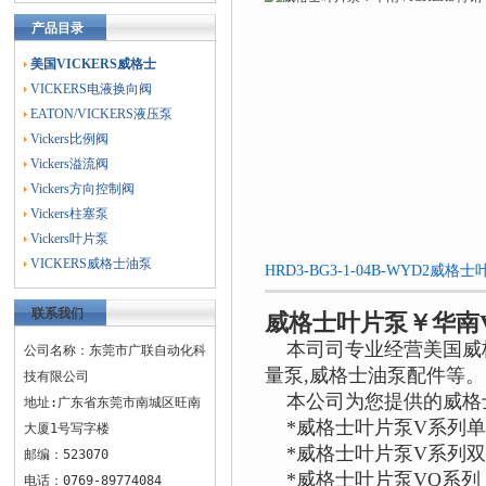
产品目录
美国VICKERS威格士
VICKERS电液换向阀
EATON/VICKERS液压泵
Vickers比例阀
Vickers溢流阀
Vickers方向控制阀
Vickers柱塞泵
Vickers叶片泵
VICKERS威格士油泵
HRD3-BG3-1-04B-WYD2
联系我们
威格士叶片泵￥华南V
本司司专业经营美国威格
公司名称：东莞市广联自动化科
量泵,威格士油泵配件等。
技有限公司
本公司为您提供的威格
地址:广东省东莞市南城区旺南
*威格士叶片泵V系列单泵：V
大厦1号写字楼
*威格士叶片泵V系列双联泵：2
邮编：523070
*威格士叶片泵VQ系列：20
电话：0769-89774084