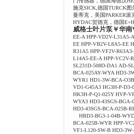
门传感器，德国海德汉HEI
施克SICK,德国TURCK
曼蒂克，美国PARKER
HYDAC贺德克，德国E+
威格士叶片泵￥华南V
EE-A HPP-VD2V-L31A5-A
EE HPP-VB2V-L8A5-EE 
R31A5 HPP-VF2V-R63A3-
L14A5-EE-A HPP-VC2V-
SL231D-508D-DA1 AD-S
BCA-025AY-WYA HD3-3W
WYR1 HD1-3W-BCA-O3B
VD1-G45A3 HG3H-P-D3-
HK3H-P-Q1-025Y HVP-V
WYA3 HD3-43SGS-BGA-0
HD3-43SGS-BCA-025B-R
HRD3-BG3-1-04B-WYD2
BCA-025B-WYR HPP-VC2
VF1-L120-SW-B HD3-3W