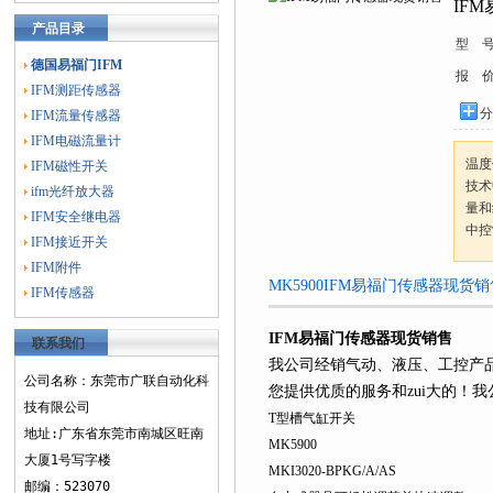
IF
产品目录
型 
德国易福门IFM
报 
IFM测距传感器
分
IFM流量传感器
IFM电磁流量计
温度
IFM磁性开关
技术
ifm光纤放大器
量和
IFM安全继电器
中控
IFM接近开关
IFM附件
MK5900IFM易福门传感器现货
IFM传感器
IFM易福门传感器现货销售
联系我们
我公司经销气动、液压、工控产
公司名称：东莞市广联自动化科
您提供优质的服务和zui大的！我
技有限公司
T型槽气缸开关
地址:广东省东莞市南城区旺南
MK5900
大厦1号写字楼
MKI3020-BPKG/A/AS
邮编：523070