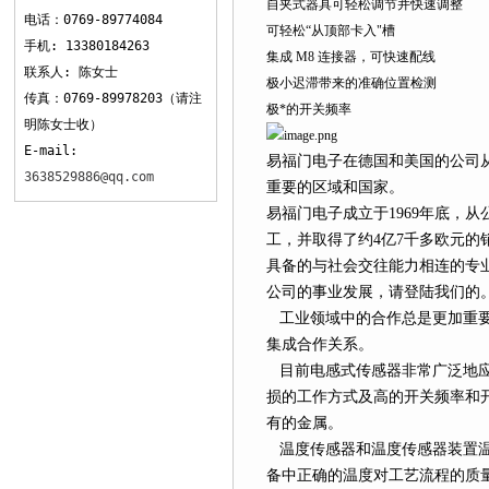
自夹式器具可轻松调节并快速调整
电话：0769-89774084
可轻松“从顶部卡入"槽
手机: 13380184263
集成 M8 连接器，可快速配线
联系人: 陈女士
极小迟滞带来的准确位置检测
传真：0769-89978203（请注
极*的开关频率
明陈女士收）
E-mail:
易福门电子在德国和美国的公司
3638529886@qq.com
重要的区域和国家。
易福门电子成立于1969年底，从
工，并取得了约4亿7千多欧元
具备的与社会交往能力相连的专
公司的事业发展，请登陆我们的
工业领域中的合作总是更加重要
集成合作关系。
目前电感式传感器非常广泛地应
损的工作方式及高的开关频率和
有的金属。
温度传感器和温度传感器装置温
备中正确的温度对工艺流程的质