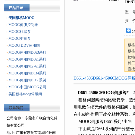
D66
产品目录
型 
美国穆格MOOG
报 
MOOG伺服控制器
MOOG柱塞泵
MOOG变量泵
穆格
MOOG DDV伺服阀
穆格
MOOG伺服阀D663系列
使结
MOOG伺服阀D661系列
种工
MOOG伺服阀G761系列
直接
MOOG伺服阀D634系列
D661-4506D661-4506CMO
MOOG伺服阀DDV系例
MOOG中国|MOOG公司
D661-4506CMOOG伺服阀*
美国穆格moog伺服阀
穆格伺服阀结构比较复杂，造价
用电致伸缩元件的穆格伺服阀，
联系我们
在电磁的作用下改变粘性系数。
公司名称：东莞市广联自动化科
MOOG伺服阀D661系列*出售
技有限公司
下面就是D661系列的部分型号
地址:广东省东莞市南城区旺南