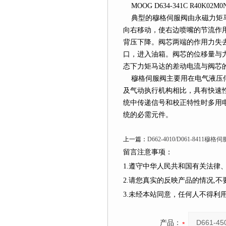
MOOG D634-341C R40K02M0
典型的穆格伺服阀由永磁力矩马
向右移动，使右边喷嘴的节流作
背压下降。阀芯两端的作用力失去
口，进入油箱。阀芯的位移量与
态下力矩马达的差动电流与阀芯
穆格伺服阀主要用在电气液压伺
及气动执行机构相比，具有快速
统中传递信号和校正特性时多用
统的必需元件。
上一篇：
D662-4010/D061-8411
留言注意事项：
1.遵守中华人民共和国有关法
2.请您真实的反映产品的情况,
3.未经本站同意，任何人不得
产品：