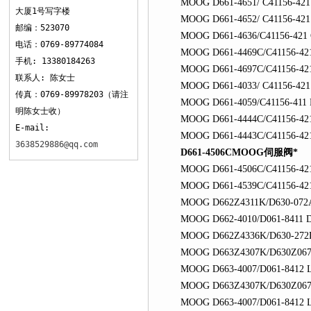
MOOG D661-4651/ C41156-42
大厦1号写字楼
MOOG D661-4652/ C41156-42
邮编：523070
MOOG D661-4636/C41156-42
电话：0769-89774084
MOOG D661-4469C/C41156-4
手机: 13380184263
MOOG D661-4697C/C41156-42
联系人: 陈女士
MOOG D661-4033/ C41156-42
传真：0769-89978203（请注
MOOG D661-4059/C41156-411
明陈女士收）
MOOG D661-4444C/C41156-42
E-mail:
MOOG D661-4443C/C41156-42
3638529886@qq.com
D661-4506CMOOG伺服阀*
MOOG D661-4506C/C41156-42
MOOG D661-4539C/C41156-42
MOOG D662Z4311K/D630-072
MOOG D662-4010/D061-8411 
MOOG D662Z4336K/D630-272
MOOG D663Z4307K/D630Z067
MOOG D663-4007/D061-8412 
MOOG D663Z4307K/D630Z067
MOOG D663-4007/D061-8412 