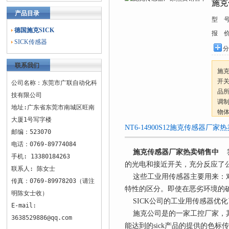
施克
产品目录
型 
德国施克SICK
报 
SICK传感器
分
联系我们
施
开
公司名称：东莞市广联自动化科
品所
技有限公司
调
地址:广东省东莞市南城区旺南
物
大厦1号写字楼
NT6-14900S12施克传感器厂
邮编：523070
电话：0769-89774084
施克传感器厂家热卖销售中
我
手机: 13380184263
的光电和接近开关，充分反应了
联系人: 陈女士
这些工业用传感器主要用来：对
传真：0769-89978203（请注
特性的区分。即使在恶劣环境的
明陈女士收）
SICK公司的工业用传感器优化
E-mail:
施克公司是的一家工控厂家，其
3638529886@qq.com
能达到的sick产品的提供的色