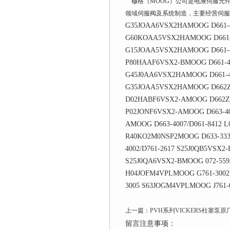
穆格（MOOG）公司是电液伺服元件及
领域伺服阀及系统制造，主要经营伺服阀
G35JOAA6VSX2HAMOOG D661-46
G60KOAA5VSX2HAMOOG D661-4
G15JOAA5VSX2HAMOOG D661-40
P80HAAF6VSX2-BMOOG D661-44
G45J0AA6VSX2HAMOOG D661-45
G35JOAA5VSX2HAMOOG D662Z43
D02HABF6VSX2-AMOOG D662Z4
P02JONF6VSX2-AMOOG D663-40
AMOOG D663-4007/D061-8412
R40KO2M0NSP2MOOG D633-333B
4002/D761-2617 S25J0QB5VSX2
S25J0QA6VSX2-BMOOG 072-55
H04JOFM4VPLMOOG G761-3002
3005 S63JOGM4VPLMOOG J761-
上一篇：
PVH系列VICKERS柱塞泵
留言注意事项：