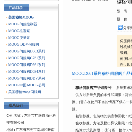
穆格伺
产品目录
型 号：
美国穆格MOOG
报 价：
MOOG伺服控制器
分享
MOOG柱塞泵
MOOG变量泵
伺服阀
MOOG DDV伺服阀
过机械
MOOG伺服阀D663系列
级阀。
MOOG伺服阀G761系列
伺服比
件，因
MOOG伺服阀D661系列
MOOG伺服阀D634系列
MOOGD661系列穆格伺服阀产
MOOG伺服阀DDV系例
MOOG中国|MOOG公司
穆格伺服阀产品销售*中
质量要求和
美国穆格moog伺服阀
供方对质量负责的条件和期限：符合
换。(需方在使用不当的情况下供方一
联系我们
担。
公司名称：东莞市广联自动化科
包装标准、包装物的供应和回收：纸
技有限公司
验收标准、方法及提出异议期限：按
地址:广东省东莞市南城区旺南
结算方式及期限 ：①订货：预付30