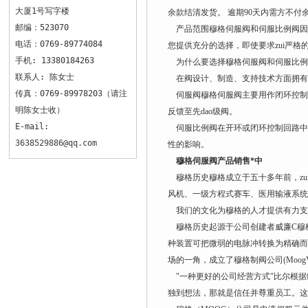
大厦1号写字楼
余款结清发货。 逾期90天内需方不
邮编：523070
产品范围穆格伺服阀和伺服比例阀因
电话：0769-89774084
您提供充分的选择，即使要求zui严格
手机: 13380184263
为什么要选择穆格伺服阀和伺服比例
联系人: 陈女士
在阀设计、制造、支持技术方面拥有5
传真：0769-89978203（请注
伺服阀穆格伺服阀主要用作闭环控制元
明陈女士收）
反馈至先dao级阀。
E-mail:
伺服比例阀在开环或闭环控制回路中
3638529886@qq.com
性的影响。
穆格伺服阀产品销售*中
穆格历史穆格成立于五十多年前，zu
风机、一级方程式赛车、医用输液系统
我们的文化为穆格的人才提供有力支
穆格历史起源于公司创建者威廉C穆格
种装置可把微弱的电脉冲转换为精确而有
场的一角，成立了穆格制阀公司(MoogValv
"一种更好的公司经营方式"比尔根据
独到想法，那就是信任并尊重员工。这