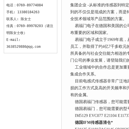
集团企业 -从标准的传感器到
电话：0769-89774084
到的不仅仅是现成的方案，而是
手机: 13380184263
全技术领域等产品范围的方案。
联系人: 陈女士
易福门电子在德国和美国的公司
传真：0769-89978203（请注
布重要的区域和国家。
明陈女士收）
易福门电子成立于1969年底，
E-mail:
员工，并取得了约4亿7千多欧
3638529886@qq.com
所具备的与社会交往能力相连的
门公司的事业发展，请登陆我们
工业领域中的合作总是更加重要
集成合作关系。
目前电感式传感器非常广泛地应
损的工作方式及高的开关频率和
有的金属。
德国易福门传感器，您可能需
德国易福门，您可能需要的型
IM5129 EVC077 E21104 E11737A
德国IFM传感器清仓*