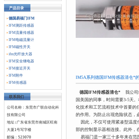
产品目录
德国易福门IFM
IFM测距传感器
IFM流量传感器
IFM电磁流量计
IFM磁性开关
ifm光纤放大器
IFM安全继电器
IFM接近开关
IFM附件
IM5A系列德国IFM传感器清仓*
IFM传感器
德国IFM传感器清仓*
我公司
联系我们
国美国的同事，时间需要3-5天
化技术和工艺流程技术中首要的
公司名称：东莞市广联自动化科
的作用。为防止出现危险状态，
技有限公司
因此，不仅可使用紧凑型温度传
地址:广东省东莞市南城区旺南
部的控制显示器相连接。此外，
大厦1号写字楼
易福门是一家三十多年来在范围
邮编：523070