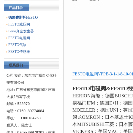
产品目录
德国费斯托FESTO
FESTO减压阀
Festo真空发生器
FESTO电磁阀
FESTO气缸
FESTO传感器
联系我们
FESTO电磁阀VPPE-3-1-1/8-10
公司名称：东莞市广联自动化科
技有限公司
FESTO电磁阀&FESTO
地址:广东省东莞市南城区旺南
HERION海隆；德国BUSCH
大厦1号写字楼
易福门IFM；德国E+H；德国
邮编：523070
MOELLER；德国UNI；英
电话：0769-89774084
姆龙OMRON；日本基恩士KE
手机: 13380184263
本MITSUBISHI三菱；日本
联系人: 陈女士
VICKERS；美国MAC；美国A
传真：0769-89978203（请注